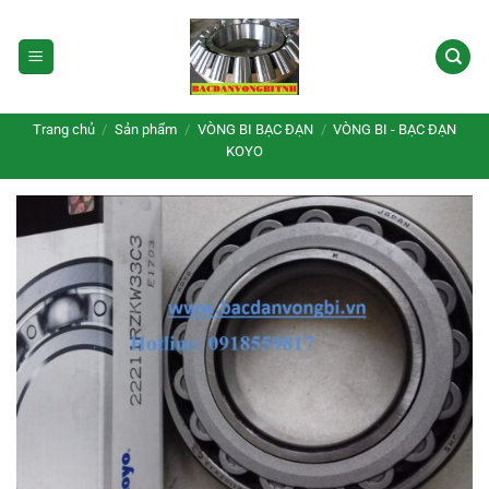
Bỏ
qua
nội
dung
Trang chủ
/
Sản phẩm
/
VÒNG BI BẠC ĐẠN
/
VÒNG BI - BẠC ĐẠN
KOYO