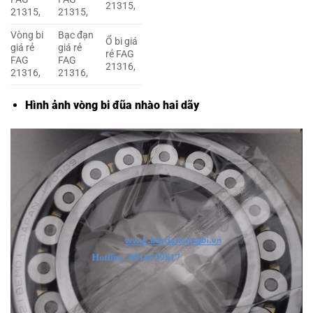
21315,
21315,
21315,
Vòng bi
Bạc đạn
Ổ bi giá
giá rẻ
giá rẻ
rẻ FAG
FAG
FAG
21316,
21316,
21316,
Hình ảnh vòng bi đũa nhào hai dãy