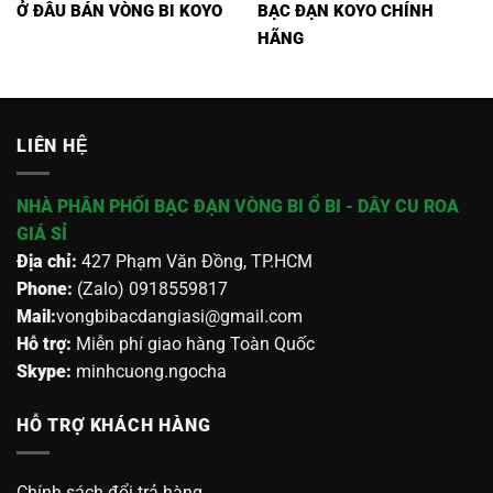
Ở ĐÂU BÁN VÒNG BI KOYO
BẠC ĐẠN KOYO CHÍNH
HÃNG
LIÊN HỆ
NHÀ PHÂN PHỐI BẠC ĐẠN VÒNG BI Ổ BI - DÂY CU ROA
GIÁ SỈ
Địa chỉ:
427 Phạm Văn Đồng, TP.HCM
Phone:
(Zalo) 0918559817
Mail:
vongbibacdangiasi@gmail.com
Hỗ trợ:
Miễn phí giao hàng Toàn Quốc
Skype:
minhcuong.ngocha
HỖ TRỢ KHÁCH HÀNG
Chính sách đổi trả hàng