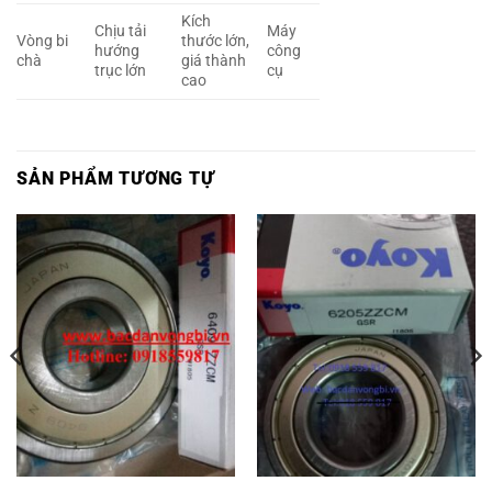
Kích
Chịu tải
Máy
Vòng bi
thước lớn,
hướng
công
chà
giá thành
trục lớn
cụ
cao
SẢN PHẨM TƯƠNG TỰ