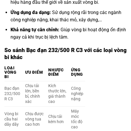
hiệu hàng đầu thế giới về sản xuất vòng bi.
Ứng dụng đa dạng:
Sử dụng rộng rãi trong các ngành
công nghiệp nặng, khai thác mỏ, xây dựng,…
Khả năng tự căn chỉnh:
Giúp vòng bi hoạt động ổn định
ngay cả khi trục bị lệch tâm.
So sánh Bạc đạn 232/500 R C3 với các loại vòng
bi khác
LOẠI
NHƯỢC
ỨNG
VÒNG
ƯU ĐIỂM
ĐIỂM
DỤNG
BI
Chịu tải
Kích
Bạc đạn
Công
lớn, bền
thước lớn,
232/500
nghiệp
bỉ, chính
giá thành
R C3
nặng
xác
cao
Máy
Vòng bi
Chịu được
Chịu tải
móc
cầu hai
vòng tua
kém hơn
tốc độ
dãy dãy
cao hơn
cao