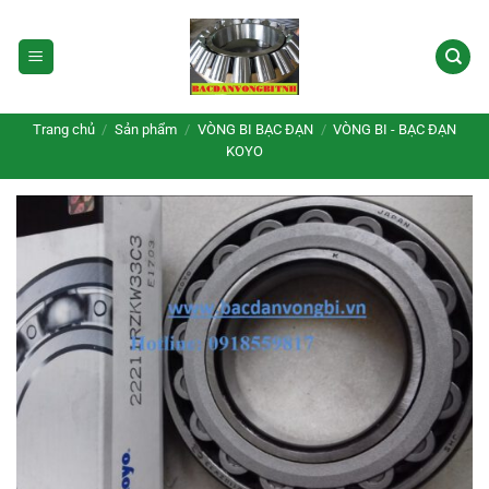
Bỏ
qua
nội
dung
Trang chủ
/
Sản phẩm
/
VÒNG BI BẠC ĐẠN
/
VÒNG BI - BẠC ĐẠN
KOYO