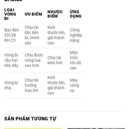
LOẠI
NHƯỢC
ỨNG
VÒNG
ƯU ĐIỂM
ĐIỂM
DỤNG
BI
Chịu tải
Kích
Bạc đạn
Công
lớn, bền
thước lớn,
23128
nghiệp
bỉ, chính
giá thành
RH C3
nặng
xác
cao
Máy
Vòng bi
Chịu được
Chịu tải
móc
cầu hai
vòng tua
kém hơn
tốc độ
dãy dãy
cao hơn
cao
Kích
Chịu tải
Máy
Vòng bi
thước lớn,
hướng
công
chà
giá thành
trục lớn
cụ
cao
SẢN PHẨM TƯƠNG TỰ