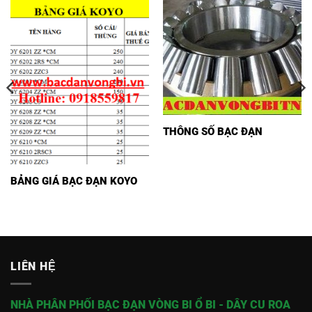
THÔNG SỐ BẠC ĐẠN
BẢNG GIÁ BẠC ĐẠN KOYO
LIÊN HỆ
NHÀ PHÂN PHỐI BẠC ĐẠN VÒNG BI Ổ BI - DÂY CU ROA