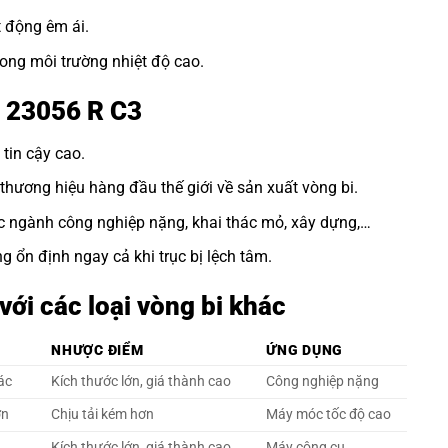
t động êm ái.
ong môi trường nhiệt độ cao.
n 23056 R C3
tin cậy cao.
hương hiệu hàng đầu thế giới về sản xuất vòng bi.
c ngành công nghiệp nặng, khai thác mỏ, xây dựng,…
 ổn định ngay cả khi trục bị lệch tâm.
ới các loại vòng bi khác
NHƯỢC ĐIỂM
ỨNG DỤNG
xác
Kích thước lớn, giá thành cao
Công nghiệp nặng
ơn
Chịu tải kém hơn
Máy móc tốc độ cao
Kích thước lớn, giá thành cao
Máy công cụ