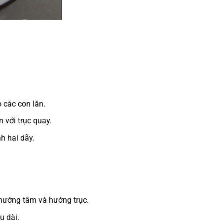
 các con lăn.
 với trục quay.
h hai dãy.
 hướng tâm và hướng trục.
u dài.