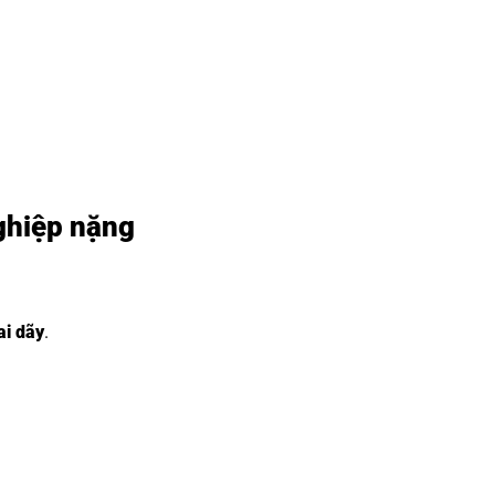
ghiệp nặng
ai dãy
.