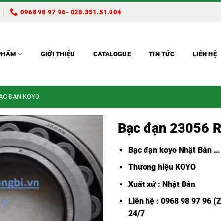
0968 98 97 96- 028.351.51.004
PHẨM
GIỚI THIỆU
CATALOGUE
TIN TỨC
LIÊN HỆ
BẠC ĐẠN KOYO
Bạc đạn 23056 
Bạc đạn koyo Nhật Bản
…
Thương hiệu KOYO
Xuất xứ : Nhật Bản
Liên hệ : 0968 98 97 96 (
24/7