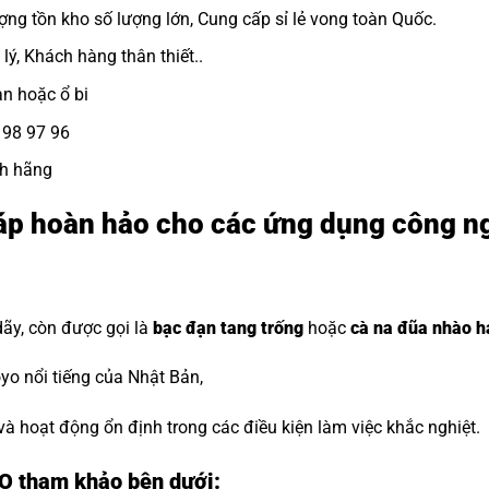
ợng tồn kho số lượng lớn, Cung cấp sỉ lẻ vong toàn Quốc.
lý, Khách hàng thân thiết..
ạn
hoặc ổ bi
8 98 97 96
nh hãng
áp hoàn hảo cho các ứng dụng công n
dãy, còn được gọi là
bạc đạn tang trống
hoặc
cà na đũa nhào h
o nổi tiếng của Nhật Bản,
 và hoạt động ổn định trong các điều kiện làm việc khắc nghiệt.
YO tham khảo bên dưới: