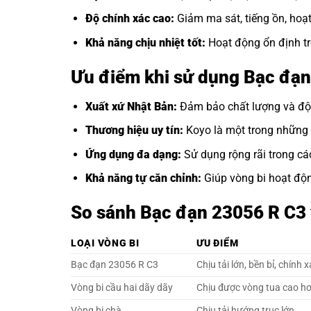
Độ chính xác cao:
Giảm ma sát, tiếng ồn, hoạ
Khả năng chịu nhiệt tốt:
Hoạt động ổn định tr
Ưu điểm khi sử dụng Bạc đạ
Xuất xứ Nhật Bản:
Đảm bảo chất lượng và độ 
Thương hiệu uy tín:
Koyo là một trong những t
Ứng dụng đa dạng:
Sử dụng rộng rãi trong cá
Khả năng tự căn chỉnh:
Giúp vòng bi hoạt động
So sánh Bạc đạn 23056 R C3 v
LOẠI VÒNG BI
ƯU ĐIỂM
Bạc đạn 23056 R C3
Chịu tải lớn, bền bỉ, chính 
Vòng bi cầu hai dãy dãy
Chịu được vòng tua cao h
Vòng bi chà
Chịu tải hướng trục lớn