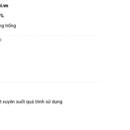
i.vn
0%
ng trống
O
 xuyên suốt quá trình sử dụng