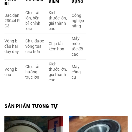
ĐIỂM
DỤNG
BI
Chịu tải
Kích
Bạc đạn
Công
lớn, bền
thước lớn,
23044 R
nghiệp
bỉ, chính
giá thành
C3
nặng
xác
cao
Máy
Vòng bi
Chịu được
Chịu tải
móc
cầu hai
vòng tua
kém hơn
tốc độ
dãy dãy
cao hơn
cao
Kích
Chịu tải
Máy
Vòng bi
thước lớn,
hướng
công
chà
giá thành
trục lớn
cụ
cao
SẢN PHẨM TƯƠNG TỰ