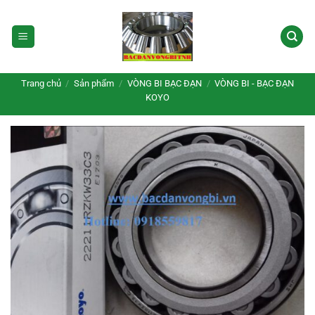
Bỏ
qua
nội
dung
Trang chủ
/
Sản phẩm
/
VÒNG BI BẠC ĐẠN
/
VÒNG BI - BẠC ĐẠN
KOYO