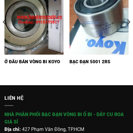
Ở ĐÂU BÁN VÒNG BI KOYO
BẠC ĐẠN 5001 2RS
LIÊN HỆ
NHÀ PHÂN PHỐI BẠC ĐẠN VÒNG BI Ổ BI - DÂY CU ROA
GIÁ SỈ
Địa chỉ:
427 Phạm Văn Đồng, TP.HCM