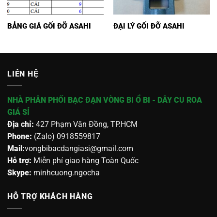
BẢNG GIÁ GỐI ĐỠ ASAHI
ĐẠI LÝ GỐI ĐỠ ASAHI
LIÊN HỆ
NHÀ PHÂN PHỐI BẠC ĐẠN VÒNG BI Ổ BI - DÂY CU ROA
GIÁ SỈ
Địa chỉ:
427 Phạm Văn Đồng, TP.HCM
Phone:
(Zalo) 0918559817
Mail:
vongbibacdangiasi@gmail.com
Hỗ trợ:
Miễn phí giao hàng Toàn Quốc
Skype:
minhcuong.ngocha
HỖ TRỢ KHÁCH HÀNG