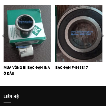
MUA VÒNG BI BẠC ĐẠN INA
BẠC ĐẠN F-565817
Ở ĐÂU
LIÊN HỆ