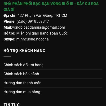
NHÀ PHÂN PHỐI BẠC ĐẠN VÒNG BI Ổ BI - DÂY CU ROA
GIÁ SỈ
Địa chỉ:
427 Phạm Văn Đồng, TP.HCM
Phone:
(Zalo) 0918559817
Mail:
vongbibacdangiasi@gmail.com
Hỗ trợ:
Miễn phí giao hàng Toàn Quốc
Skype:
minhcuong.ngocha
HỖ TRỢ KHÁCH HÀNG
Chính sách đổi trả hàng
Chính sách bảo hành
Hướng dẫn thanh toán
Hướng dẫn mua hàng
TIN TỨC