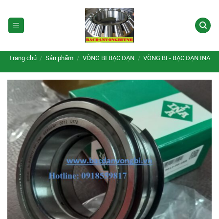
Bỏ
qua
nội
dung
Trang chủ
/
Sản phẩm
/
VÒNG BI BẠC ĐẠN
/
VÒNG BI - BẠC ĐẠN INA