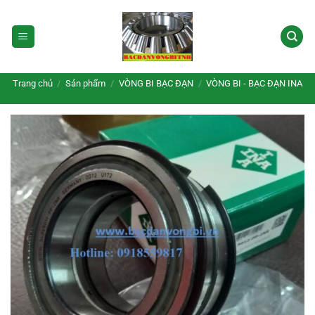
Bỏ
qua
nội
dung
Trang chủ
/
Sản phẩm
/
VÒNG BI BẠC ĐẠN
/
VÒNG BI - BẠC ĐẠN INA