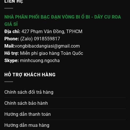
LIÊN HỆ
NHÀ PHÂN PHỐI BẠC ĐẠN VÒNG BI Ổ BI - DÂY CU ROA
GIÁ SỈ
Địa chỉ:
427 Phạm Văn Đồng, TP.HCM
Phone:
(Zalo) 0918559817
Mail:
vongbibacdangiasi@gmail.com
Hỗ trợ:
Miễn phí giao hàng Toàn Quốc
Skype:
minhcuong.ngocha
HỖ TRỢ KHÁCH HÀNG
Chính sách đổi trả hàng
Chính sách bảo hành
Hướng dẫn thanh toán
Hướng dẫn mua hàng