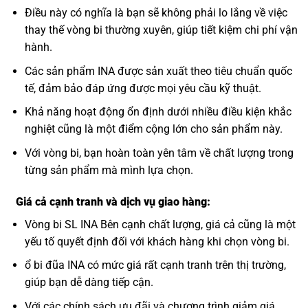
Điều này có nghĩa là bạn sẽ không phải lo lắng về việc
thay thế vòng bi thường xuyên, giúp tiết kiệm chi phí vận
hành.
Các sản phẩm INA được sản xuất theo tiêu chuẩn quốc
tế, đảm bảo đáp ứng được mọi yêu cầu kỹ thuật.
Khả năng hoạt động ổn định dưới nhiều điều kiện khắc
nghiệt cũng là một điểm cộng lớn cho sản phẩm này.
Với vòng bi, bạn hoàn toàn yên tâm về chất lượng trong
từng sản phẩm mà mình lựa chọn.
Giá cả cạnh tranh và dịch vụ giao hàng:
Vòng bi SL INA Bên cạnh chất lượng, giá cả cũng là một
yếu tố quyết định đối với khách hàng khi chọn vòng bi.
ổ bi đũa INA có mức giá rất cạnh tranh trên thị trường,
giúp bạn dễ dàng tiếp cận.
Với các chính sách ưu đãi và chương trình giảm giá,