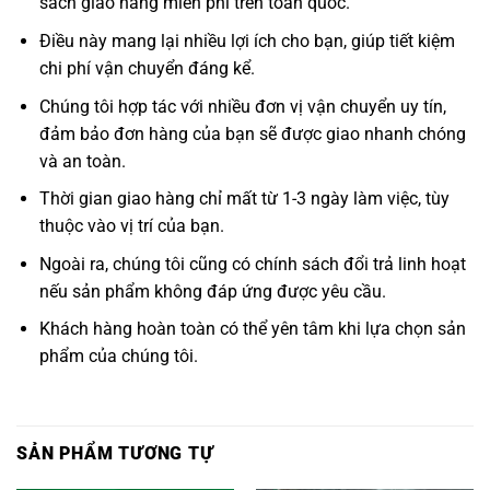
sách giao hàng miễn phí trên toàn quốc.
Điều này mang lại nhiều lợi ích cho bạn, giúp tiết kiệm
chi phí vận chuyển đáng kể.
Chúng tôi hợp tác với nhiều đơn vị vận chuyển uy tín,
đảm bảo đơn hàng của bạn sẽ được giao nhanh chóng
và an toàn.
Thời gian giao hàng chỉ mất từ 1-3 ngày làm việc, tùy
thuộc vào vị trí của bạn.
Ngoài ra, chúng tôi cũng có chính sách đổi trả linh hoạt
nếu sản phẩm không đáp ứng được yêu cầu.
Khách hàng hoàn toàn có thể yên tâm khi lựa chọn sản
phẩm của chúng tôi.
SẢN PHẨM TƯƠNG TỰ