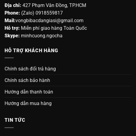
Địa chỉ:
427 Phạm Văn Đồng, TP.HCM
Phone:
(Zalo) 0918559817
Mail:
vongbibacdangiasi@gmail.com
Hỗ trợ:
Miễn phí giao hàng Toàn Quốc
Skype:
minhcuong.ngocha
HỖ TRỢ KHÁCH HÀNG
Chính sách đổi trả hàng
Chính sách bảo hành
Hướng dẫn thanh toán
Hướng dẫn mua hàng
TIN TỨC