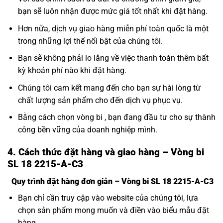
bạn sẽ luôn nhận được mức giá tốt nhất khi đặt hàng.
Hơn nữa, dịch vụ giao hàng miễn phí toàn quốc là một
trong những lợi thế nổi bật của chúng tôi.
Bạn sẽ không phải lo lắng về việc thanh toán thêm bất
kỳ khoản phí nào khi đặt hàng.
Chúng tôi cam kết mang đến cho bạn sự hài lòng từ
chất lượng sản phẩm cho đến dịch vụ phục vụ.
Bằng cách chọn vòng bi , bạn đang đầu tư cho sự thành
công bền vững của doanh nghiệp mình.
4. Cách thức đặt hàng và giao hàng – Vòng bi
SL 18 2215-A-C3
Quy trình đặt hàng đơn giản – Vòng bi SL 18 2215-A-C3
Bạn chỉ cần truy cập vào website của chúng tôi, lựa
chọn sản phẩm mong muốn và điền vào biểu mẫu đặt
hàng.