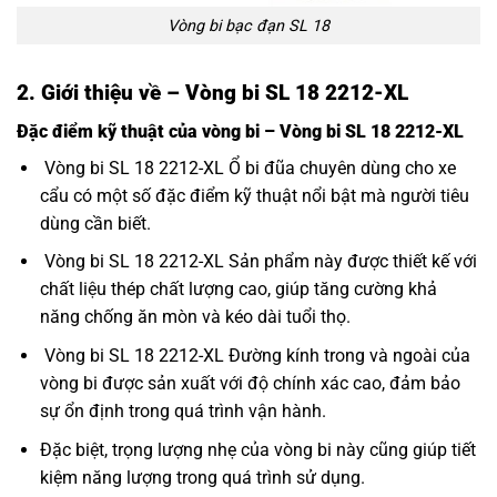
Vòng bi bạc đạn SL 18
2. Giới thiệu về – Vòng bi SL 18 2212-XL
Đặc điểm kỹ thuật của vòng bi – Vòng bi SL 18 2212-XL
Vòng bi SL 18 2212-XL Ổ bi đũa chuyên dùng cho xe
cẩu có một số đặc điểm kỹ thuật nổi bật mà người tiêu
dùng cần biết.
Vòng bi SL 18 2212-XL Sản phẩm này được thiết kế với
chất liệu thép chất lượng cao, giúp tăng cường khả
năng chống ăn mòn và kéo dài tuổi thọ.
Vòng bi SL 18 2212-XL Đường kính trong và ngoài của
vòng bi được sản xuất với độ chính xác cao, đảm bảo
sự ổn định trong quá trình vận hành.
Đặc biệt, trọng lượng nhẹ của vòng bi này cũng giúp tiết
kiệm năng lượng trong quá trình sử dụng.