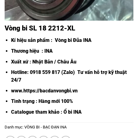
Vòng bi SL 18 2212-XL
Kí hiệu sản phẩm :
Vòng bi Đũa INA
Thương hiệu : INA
Xuất xứ : Nhật Bản / Châu Âu
Hotline: 0918 559 817 (Zalo) Tư vấn hỗ trợ kỹ thuật
24/7
www.https://bacdanvongbi.vn
Tình trạng : Hàng mới 100%
Catalogue tham khảo :
Ổ bi INA
Danh mục:
VÒNG BI - BẠC ĐẠN INA