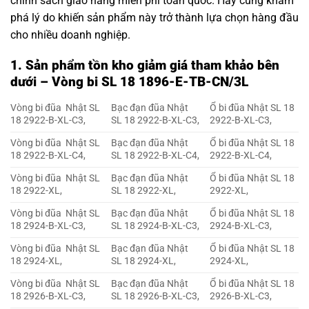
chính sách giao hàng miễn phí toàn quốc. Hãy cùng khám
phá lý do khiến sản phẩm này trở thành lựa chọn hàng đầu
cho nhiều doanh nghiệp.
1. Sản phẩm tồn kho giảm giá tham khảo bên
dưới – Vòng bi SL 18 1896-E-TB-CN/3L
Vòng bi đũa Nhật SL
Bạc đạn đũa Nhật
Ổ bi đũa Nhật SL 18
18 2922-B-XL-C3,
SL 18 2922-B-XL-C3,
2922-B-XL-C3,
Vòng bi đũa Nhật SL
Bạc đạn đũa Nhật
Ổ bi đũa Nhật SL 18
18 2922-B-XL-C4,
SL 18 2922-B-XL-C4,
2922-B-XL-C4,
Vòng bi đũa Nhật SL
Bạc đạn đũa Nhật
Ổ bi đũa Nhật SL 18
18 2922-XL,
SL 18 2922-XL,
2922-XL,
Vòng bi đũa Nhật SL
Bạc đạn đũa Nhật
Ổ bi đũa Nhật SL 18
18 2924-B-XL-C3,
SL 18 2924-B-XL-C3,
2924-B-XL-C3,
Vòng bi đũa Nhật SL
Bạc đạn đũa Nhật
Ổ bi đũa Nhật SL 18
18 2924-XL,
SL 18 2924-XL,
2924-XL,
Vòng bi đũa Nhật SL
Bạc đạn đũa Nhật
Ổ bi đũa Nhật SL 18
18 2926-B-XL-C3,
SL 18 2926-B-XL-C3,
2926-B-XL-C3,