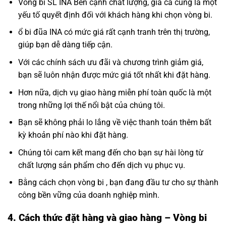
Vòng bi SL INA Bên cạnh chất lượng, giá cả cũng là một
yếu tố quyết định đối với khách hàng khi chọn vòng bi.
ổ bi đũa INA có mức giá rất cạnh tranh trên thị trường,
giúp bạn dễ dàng tiếp cận.
Với các chính sách ưu đãi và chương trình giảm giá,
bạn sẽ luôn nhận được mức giá tốt nhất khi đặt hàng.
Hơn nữa, dịch vụ giao hàng miễn phí toàn quốc là một
trong những lợi thế nổi bật của chúng tôi.
Bạn sẽ không phải lo lắng về việc thanh toán thêm bất
kỳ khoản phí nào khi đặt hàng.
Chúng tôi cam kết mang đến cho bạn sự hài lòng từ
chất lượng sản phẩm cho đến dịch vụ phục vụ.
Bằng cách chọn vòng bi , bạn đang đầu tư cho sự thành
công bền vững của doanh nghiệp mình.
4. Cách thức đặt hàng và giao hàng – Vòng bi