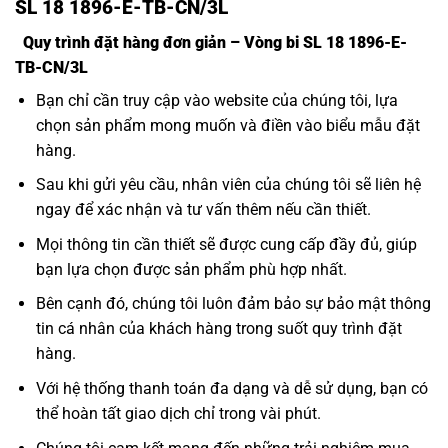
SL 18 1896-E-TB-CN/3L
Quy trình đặt hàng đơn giản – Vòng bi SL 18 1896-E-
TB-CN/3L
Bạn chỉ cần truy cập vào website của chúng tôi, lựa
chọn sản phẩm mong muốn và điền vào biểu mẫu đặt
hàng.
Sau khi gửi yêu cầu, nhân viên của chúng tôi sẽ liên hệ
ngay để xác nhận và tư vấn thêm nếu cần thiết.
Mọi thông tin cần thiết sẽ được cung cấp đầy đủ, giúp
bạn lựa chọn được sản phẩm phù hợp nhất.
Bên cạnh đó, chúng tôi luôn đảm bảo sự bảo mật thông
tin cá nhân của khách hàng trong suốt quy trình đặt
hàng.
Với hệ thống thanh toán đa dạng và dễ sử dụng, bạn có
thể hoàn tất giao dịch chỉ trong vài phút.