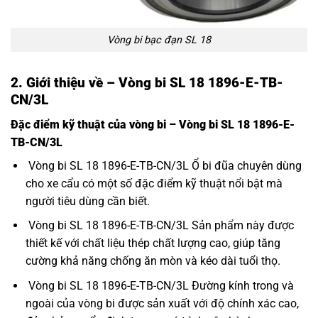
Vòng bi bạc đạn SL 18
2. Giới thiệu về – Vòng bi SL 18 1896-E-TB-
CN/3L
Đặc điểm kỹ thuật của vòng bi – Vòng bi SL 18 1896-E-
TB-CN/3L
Vòng bi SL 18 1896-E-TB-CN/3L Ổ bi đũa chuyên dùng
cho xe cẩu có một số đặc điểm kỹ thuật nổi bật mà
người tiêu dùng cần biết.
Vòng bi SL 18 1896-E-TB-CN/3L Sản phẩm này được
thiết kế với chất liệu thép chất lượng cao, giúp tăng
cường khả năng chống ăn mòn và kéo dài tuổi thọ.
Vòng bi SL 18 1896-E-TB-CN/3L Đường kính trong và
ngoài của vòng bi được sản xuất với độ chính xác cao,