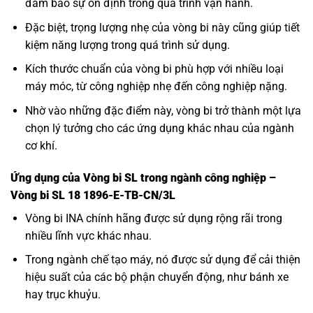
đảm bảo sự ổn định trong quá trình vận hành.
Đặc biệt, trọng lượng nhẹ của vòng bi này cũng giúp tiết
kiệm năng lượng trong quá trình sử dụng.
Kích thước chuẩn của vòng bi phù hợp với nhiều loại
máy móc, từ công nghiệp nhẹ đến công nghiệp nặng.
Nhờ vào những đặc điểm này, vòng bi trở thành một lựa
chọn lý tưởng cho các ứng dụng khác nhau của ngành
cơ khí.
Ứng dụng của Vòng bi SL trong ngành công nghiệp –
Vòng bi SL 18 1896-E-TB-CN/3L
Vòng bi INA
chính hãng được sử dụng rộng rãi trong
nhiều lĩnh vực khác nhau.
Trong ngành chế tạo máy, nó được sử dụng để cải thiện
hiệu suất của các bộ phận chuyển động, như bánh xe
hay trục khuỷu.