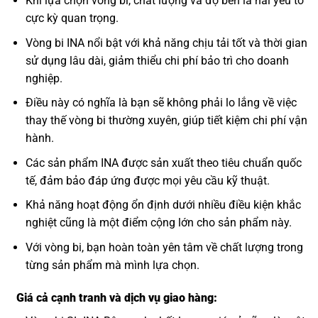
Khi lựa chọn vòng bi, chất lượng và độ bền là hai yếu tố
cực kỳ quan trọng.
Vòng bi INA nổi bật với khả năng chịu tải tốt và thời gian
sử dụng lâu dài, giảm thiểu chi phí bảo trì cho doanh
nghiệp.
Điều này có nghĩa là bạn sẽ không phải lo lắng về việc
thay thế vòng bi thường xuyên, giúp tiết kiệm chi phí vận
hành.
Các sản phẩm INA được sản xuất theo tiêu chuẩn quốc
tế, đảm bảo đáp ứng được mọi yêu cầu kỹ thuật.
Khả năng hoạt động ổn định dưới nhiều điều kiện khắc
nghiệt cũng là một điểm cộng lớn cho sản phẩm này.
Với vòng bi, bạn hoàn toàn yên tâm về chất lượng trong
từng sản phẩm mà mình lựa chọn.
Giá cả cạnh tranh và dịch vụ giao hàng: