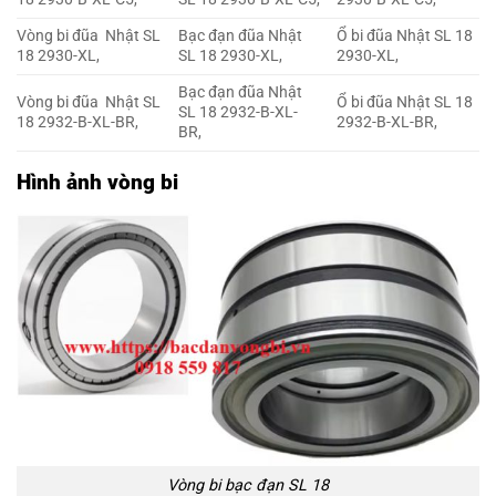
Vòng bi đũa Nhật SL
Bạc đạn đũa Nhật
Ổ bi đũa Nhật SL 18
18 2930-XL,
SL 18 2930-XL,
2930-XL,
Bạc đạn đũa Nhật
Vòng bi đũa Nhật SL
Ổ bi đũa Nhật SL 18
SL 18 2932-B-XL-
18 2932-B-XL-BR,
2932-B-XL-BR,
BR,
Hình ảnh vòng bi
Vòng bi bạc đạn SL 18