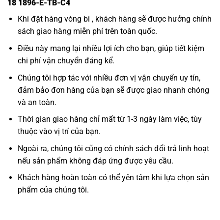
18 1896-E-TB-C4
Khi đặt hàng vòng bi , khách hàng sẽ được hưởng chính
sách giao hàng miễn phí trên toàn quốc.
Điều này mang lại nhiều lợi ích cho bạn, giúp tiết kiệm
chi phí vận chuyển đáng kể.
Chúng tôi hợp tác với nhiều đơn vị vận chuyển uy tín,
đảm bảo đơn hàng của bạn sẽ được giao nhanh chóng
và an toàn.
Thời gian giao hàng chỉ mất từ 1-3 ngày làm việc, tùy
thuộc vào vị trí của bạn.
Ngoài ra, chúng tôi cũng có chính sách đổi trả linh hoạt
nếu sản phẩm không đáp ứng được yêu cầu.
Khách hàng hoàn toàn có thể yên tâm khi lựa chọn sản
phẩm của chúng tôi.