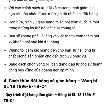
Với các chính sách ưu đãi và chương trình giảm giá,
bạn sẽ luôn nhận được mức giá tốt nhất khi đặt hàng.
Hơn nữa, dịch vụ giao hàng miễn phí toàn quốc là một
trong những lợi thế nổi bật của chúng tôi.
Bạn sẽ không phải lo lắng về việc thanh toán thêm bất
kỳ khoản phí nào khi đặt hàng.
Chúng tôi cam kết mang đến cho bạn sự hài lòng từ
chất lượng sản phẩm cho đến dịch vụ phục vụ.
Bằng cách chọn vòng bi , bạn đang đầu tư cho sự thành
công bền vững của doanh nghiệp mình.
4. Cách thức đặt hàng và giao hàng – Vòng bi
SL 18 1896-E-TB-C4
Quy trình đặt hàng đơn giản – Vòng bi SL 18 1896-E-
TB-C4