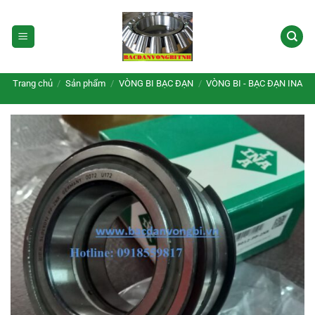
Bỏ
qua
nội
dung
Trang chủ
/
Sản phẩm
/
VÒNG BI BẠC ĐẠN
/
VÒNG BI - BẠC ĐẠN INA