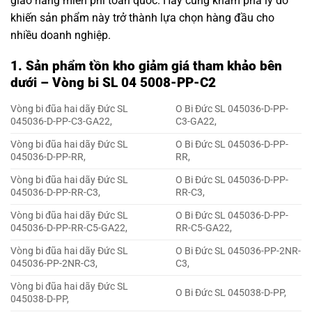
giao hàng miễn phí toàn quốc. Hãy cùng khám phá lý do
khiến sản phẩm này trở thành lựa chọn hàng đầu cho
nhiều doanh nghiệp.
1. Sản phẩm tồn kho giảm giá tham khảo bên
dưới – Vòng bi SL 04 5008-PP-C2
Vòng bi đũa hai dãy Đức SL
O Bi Đức SL 045036-D-PP-
045036-D-PP-C3-GA22,
C3-GA22,
Vòng bi đũa hai dãy Đức SL
O Bi Đức SL 045036-D-PP-
045036-D-PP-RR,
RR,
Vòng bi đũa hai dãy Đức SL
O Bi Đức SL 045036-D-PP-
045036-D-PP-RR-C3,
RR-C3,
Vòng bi đũa hai dãy Đức SL
O Bi Đức SL 045036-D-PP-
045036-D-PP-RR-C5-GA22,
RR-C5-GA22,
Vòng bi đũa hai dãy Đức SL
O Bi Đức SL 045036-PP-2NR-
045036-PP-2NR-C3,
C3,
Vòng bi đũa hai dãy Đức SL
O Bi Đức SL 045038-D-PP,
045038-D-PP,