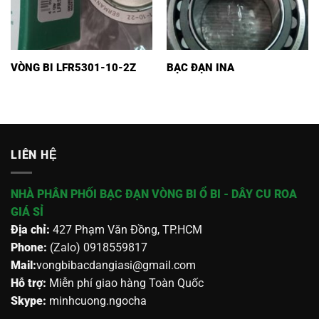
VÒNG BI LFR5301-10-2Z
BẠC ĐẠN INA
LIÊN HỆ
NHÀ PHÂN PHỐI BẠC ĐẠN VÒNG BI Ổ BI - DÂY CU ROA
GIÁ SỈ
Địa chỉ:
427 Phạm Văn Đồng, TP.HCM
Phone:
(Zalo) 0918559817
Mail:
vongbibacdangiasi@gmail.com
Hỗ trợ:
Miễn phí giao hàng Toàn Quốc
Skype:
minhcuong.ngocha