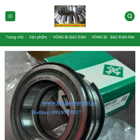
Bỏ
qua
nội
dung
Trang chủ
/
Sản phẩm
/
VÒNG BI BẠC ĐẠN
/
VÒNG BI - BẠC ĐẠN INA