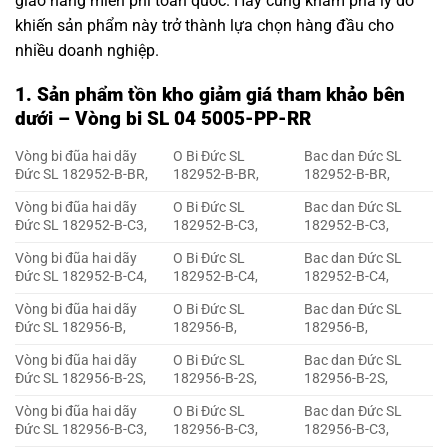
giao hàng miễn phí toàn quốc. Hãy cùng khám phá lý do
khiến sản phẩm này trở thành lựa chọn hàng đầu cho
nhiều doanh nghiệp.
1. Sản phẩm tồn kho giảm giá tham khảo bên
dưới – Vòng bi SL 04 5005-PP-RR
Vòng bi đũa hai dãy
O Bi Đức SL
Bac dan Đức SL
Đức SL 182952-B-BR,
182952-B-BR,
182952-B-BR,
Vòng bi đũa hai dãy
O Bi Đức SL
Bac dan Đức SL
Đức SL 182952-B-C3,
182952-B-C3,
182952-B-C3,
Vòng bi đũa hai dãy
O Bi Đức SL
Bac dan Đức SL
Đức SL 182952-B-C4,
182952-B-C4,
182952-B-C4,
Vòng bi đũa hai dãy
O Bi Đức SL
Bac dan Đức SL
Đức SL 182956-B,
182956-B,
182956-B,
Vòng bi đũa hai dãy
O Bi Đức SL
Bac dan Đức SL
Đức SL 182956-B-2S,
182956-B-2S,
182956-B-2S,
Vòng bi đũa hai dãy
O Bi Đức SL
Bac dan Đức SL
Đức SL 182956-B-C3,
182956-B-C3,
182956-B-C3,