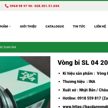
0968 98 97 96- 028.351.51.004
PHẨM
GIỚI THIỆU
CATALOGUE
TIN TỨC
LIÊN HỆ
BẠC ĐẠN INA
Vòng bi SL 04 2
Kí hiệu sản phẩm :
Vòng b
Thương hiệu : INA
Xuất xứ : Nhật Bản / Châ
Hotline: 0918 559 817 (Za
www.https://bacdanvongb