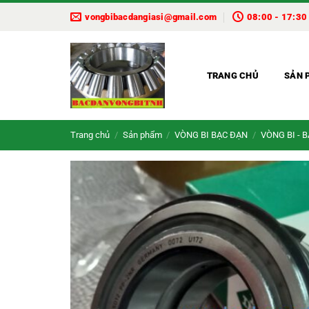
Bỏ
vongbibacdangiasi@gmail.com
08:00 - 17:30
qua
nội
dung
TRANG CHỦ
SẢN 
Trang chủ
/
Sản phẩm
/
VÒNG BI BẠC ĐẠN
/
VÒNG BI - 