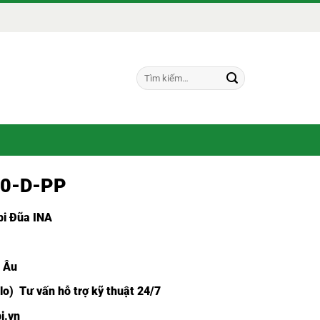
Tìm
kiếm:
00-D-PP
i Đũa INA
u Âu
lo) Tư vấn hỗ trợ kỹ thuật 24/7
i.vn