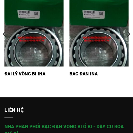
ĐẠI LÝ VÒNG BI INA
BẠC ĐẠN INA
LIÊN HỆ
NHÀ PHÂN PHỐI BẠC ĐẠN VÒNG BI Ổ BI - DÂY CU ROA