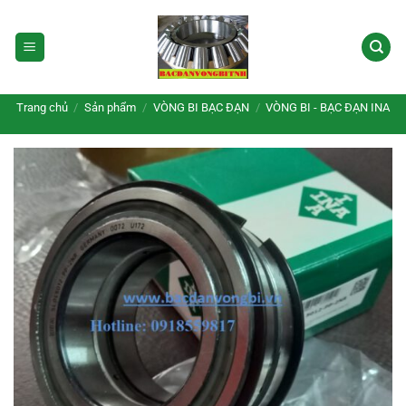
Bỏ
qua
nội
dung
Trang chủ
/
Sản phẩm
/
VÒNG BI BẠC ĐẠN
/
VÒNG BI - BẠC ĐẠN INA