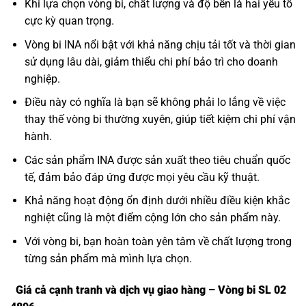
Khi lựa chọn vòng bi, chất lượng và độ bền là hai yếu tố
cực kỳ quan trọng.
Vòng bi INA nổi bật với khả năng chịu tải tốt và thời gian
sử dụng lâu dài, giảm thiểu chi phí bảo trì cho doanh
nghiệp.
Điều này có nghĩa là bạn sẽ không phải lo lắng về việc
thay thế vòng bi thường xuyên, giúp tiết kiệm chi phí vận
hành.
Các sản phẩm INA được sản xuất theo tiêu chuẩn quốc
tế, đảm bảo đáp ứng được mọi yêu cầu kỹ thuật.
Khả năng hoạt động ổn định dưới nhiều điều kiện khắc
nghiệt cũng là một điểm cộng lớn cho sản phẩm này.
Với vòng bi, bạn hoàn toàn yên tâm về chất lượng trong
từng sản phẩm mà mình lựa chọn.
Giá cả cạnh tranh và dịch vụ giao hàng – Vòng bi SL 02