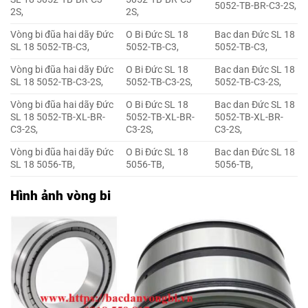
5052-TB-BR-C3-2S,
2S,
2S,
Vòng bi đũa hai dãy Đức
O Bi Đức SL 18
Bac dan Đức SL 18
SL 18 5052-TB-C3,
5052-TB-C3,
5052-TB-C3,
Vòng bi đũa hai dãy Đức
O Bi Đức SL 18
Bac dan Đức SL 18
SL 18 5052-TB-C3-2S,
5052-TB-C3-2S,
5052-TB-C3-2S,
Vòng bi đũa hai dãy Đức
O Bi Đức SL 18
Bac dan Đức SL 18
SL 18 5052-TB-XL-BR-
5052-TB-XL-BR-
5052-TB-XL-BR-
C3-2S,
C3-2S,
C3-2S,
Vòng bi đũa hai dãy Đức
O Bi Đức SL 18
Bac dan Đức SL 18
SL 18 5056-TB,
5056-TB,
5056-TB,
Hình ảnh vòng bi