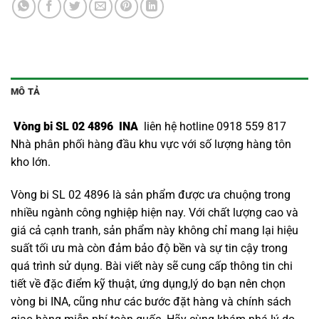
MÔ TẢ
Vòng bi SL 02 4896 INA
liên hệ hotline 0918 559 817
Nhà phân phối hàng đầu khu vực với số lượng hàng tôn
kho lớn.
Vòng bi SL 02 4896 là sản phẩm được ưa chuộng trong
nhiều ngành công nghiệp hiện nay. Với chất lượng cao và
giá cả cạnh tranh, sản phẩm này không chỉ mang lại hiệu
suất tối ưu mà còn đảm bảo độ bền và sự tin cậy trong
quá trình sử dụng. Bài viết này sẽ cung cấp thông tin chi
tiết về đặc điểm kỹ thuật, ứng dụng,lý do bạn nên chọn
vòng bi INA
, cũng như các bước đặt hàng và chính sách