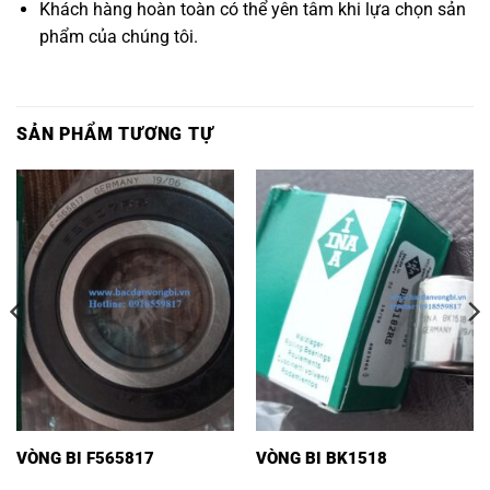
Khách hàng hoàn toàn có thể yên tâm khi lựa chọn sản
phẩm của chúng tôi.
SẢN PHẨM TƯƠNG TỰ
VÒNG BI F565817
VÒNG BI BK1518