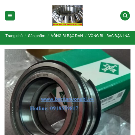
Bỏ
qua
nội
dung
Trang chủ
/
Sản phẩm
/
VÒNG BI BẠC ĐẠN
/
VÒNG BI - BẠC ĐẠN INA