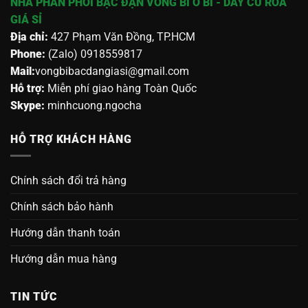
NHÀ PHÂN PHỐI BẠC ĐẠN VÒNG BI Ổ BI - DÂY CU ROA
GIÁ SỈ
Địa chỉ:
427 Phạm Văn Đồng, TP.HCM
Phone:
(Zalo) 0918559817
Mail:
vongbibacdangiasi@gmail.com
Hỗ trợ:
Miễn phí giao hàng Toàn Quốc
Skype:
minhcuong.ngocha
HỖ TRỢ KHÁCH HÀNG
Chính sách đổi trả hàng
Chính sách bảo hành
Hướng dẫn thanh toán
Hướng dẫn mua hàng
TIN TỨC