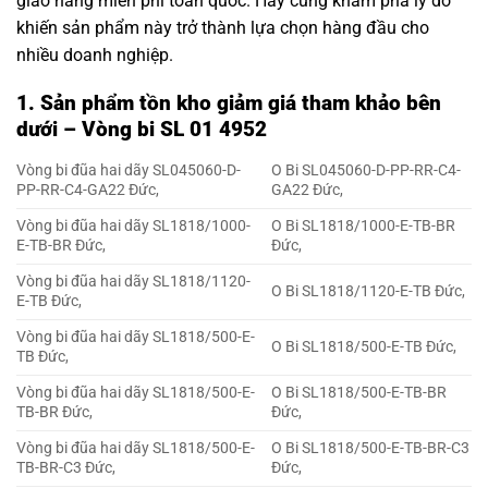
giao hàng miễn phí toàn quốc. Hãy cùng khám phá lý do
khiến sản phẩm này trở thành lựa chọn hàng đầu cho
nhiều doanh nghiệp.
1. Sản phẩm tồn kho giảm giá tham khảo bên
dưới – Vòng bi SL 01 4952
Vòng bi đũa hai dãy SL045060-D-
O Bi SL045060-D-PP-RR-C4-
PP-RR-C4-GA22 Đức,
GA22 Đức,
Vòng bi đũa hai dãy SL1818/1000-
O Bi SL1818/1000-E-TB-BR
E-TB-BR Đức,
Đức,
Vòng bi đũa hai dãy SL1818/1120-
O Bi SL1818/1120-E-TB Đức,
E-TB Đức,
Vòng bi đũa hai dãy SL1818/500-E-
O Bi SL1818/500-E-TB Đức,
TB Đức,
Vòng bi đũa hai dãy SL1818/500-E-
O Bi SL1818/500-E-TB-BR
TB-BR Đức,
Đức,
Vòng bi đũa hai dãy SL1818/500-E-
O Bi SL1818/500-E-TB-BR-C3
TB-BR-C3 Đức,
Đức,