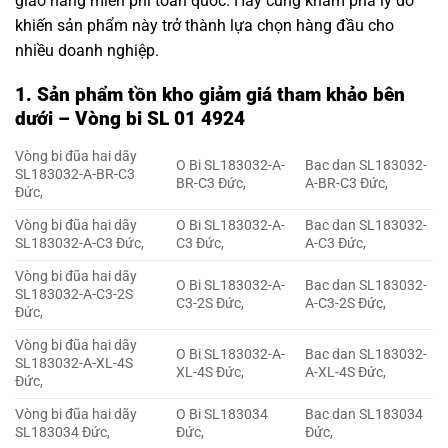
giao hàng miễn phí toàn quốc. Hãy cùng khám phá lý do
khiến sản phẩm này trở thành lựa chọn hàng đầu cho
nhiều doanh nghiệp.
1. Sản phẩm tồn kho giảm giá tham khảo bên
dưới – Vòng bi SL 01 4924
Vòng bi đũa hai dãy
O Bi SL183032-A-
Bac dan SL183032-
SL183032-A-BR-C3
BR-C3 Đức,
A-BR-C3 Đức,
Đức,
Vòng bi đũa hai dãy
O Bi SL183032-A-
Bac dan SL183032-
SL183032-A-C3 Đức,
C3 Đức,
A-C3 Đức,
Vòng bi đũa hai dãy
O Bi SL183032-A-
Bac dan SL183032-
SL183032-A-C3-2S
C3-2S Đức,
A-C3-2S Đức,
Đức,
Vòng bi đũa hai dãy
O Bi SL183032-A-
Bac dan SL183032-
SL183032-A-XL-4S
XL-4S Đức,
A-XL-4S Đức,
Đức,
Vòng bi đũa hai dãy
O Bi SL183034
Bac dan SL183034
SL183034 Đức,
Đức,
Đức,