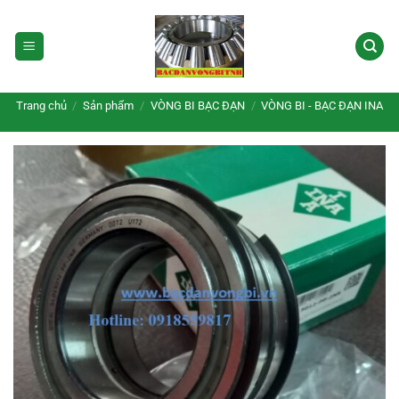
Bỏ
qua
nội
dung
Trang chủ
/
Sản phẩm
/
VÒNG BI BẠC ĐẠN
/
VÒNG BI - BẠC ĐẠN INA