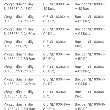
Vòng bi đũa hai dãy
O Bi SL183034-A-
Bac dan SL183034-
SL183034-A-4S Đức,
4S Đức,
A-4S Đức,
Vòng bi đũa hai dãy
O Bi SL183034-A-
Bac dan SL183034-
SL183034-A-C3 Đức,
C3 Đức,
A-C3 Đức,
Vòng bi đũa hai dãy
O Bi SL183034-A-
Bac dan SL183034-
SL183034-A-C4 Đức,
C4 Đức,
A-C4 Đức,
Vòng bi đũa hai dãy
O Bi SL183044
Bac dan SL183044
SL183044 Đức,
Đức,
Đức,
Vòng bi đũa hai dãy
O Bi SL183044-A-
Bac dan SL183044-
SL183044-A-BR Đức,
BR Đức,
A-BR Đức,
Vòng bi đũa hai dãy
O Bi SL183044-A-
Bac dan SL183044-
SL183044-A-C3 Đức,
C3 Đức,
A-C3 Đức,
Vòng bi đũa hai dãy
O Bi SL183044-A-
Bac dan SL183044-
SL183044-A-C4 Đức,
C4 Đức,
A-C4 Đức,
Vòng bi đũa hai dãy
O Bi SL183048
Bac dan SL183048
SL183048 Đức,
Đức,
Đức,
Vòng bi đũa hai dãy
O Bi SL183048-A-
Bac dan SL183048-
SL183048-A-BR Đức,
BR Đức,
A-BR Đức,