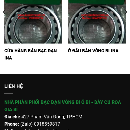
CỬA HÀNG BÁN BẠC ĐẠN
Ở ĐÂU BÁN VÒNG BI INA
INA
LIÊN HỆ
NHÀ PHÂN PHỐI BẠC ĐẠN VÒNG BI Ổ BI - DÂY CU ROA
GIÁ SỈ
Địa chỉ:
427 Phạm Văn Đồng, TP.HCM
Phone:
(Zalo) 0918559817