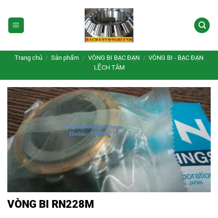
Bỏ
qua
nội
dung
Trang chủ
/
Sản phẩm
/
VÒNG BI BẠC ĐẠN
/
VÒNG BI - BẠC ĐẠN
LỆCH TÂM
VÒNG BI RN228M