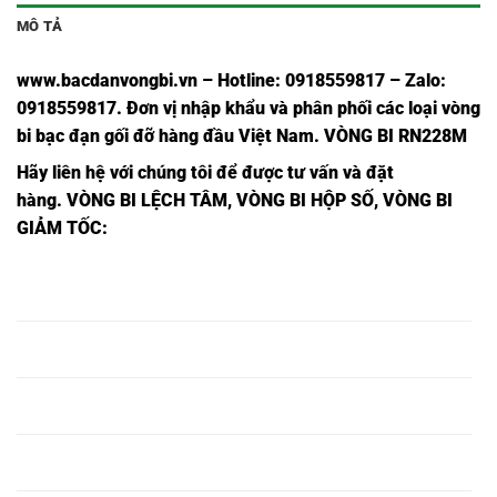
MÔ TẢ
www.bacdanvongbi.vn
–
Hotline: 0918559817 – Zalo:
0918559817. Đơn vị nhập khẩu và phân phối các loại vòng
bi bạc đạn gối đỡ hàng đầu Việt Nam
. VÒNG BI RN228M
Hãy liên hệ với chúng tôi để được tư vấn và đặt
hàng.
VÒNG BI LỆCH TÂM, VÒNG BI HỘP SỐ, VÒNG BI
GIẢM TỐC:
VÒNG BI
VÒNG BI
BẠC ĐẠN
BẠC ĐẠN RN226,
RN226,
RN226M,
RN226M,
VÒNG BI
VÒNG BI
BẠC ĐẠN
BẠC ĐẠN RN228,
RN228,
RN228M,
RN228M,
VÒNG BI
VÒNG BI
BẠC ĐẠN
BẠC ĐẠN RN305,
RN303,
RN303M,
RN305M,
VÒNG BI
VÒNG BI
BẠC ĐẠN
BẠC ĐẠN RN306,
RN304,
RN304M,
RN306M,