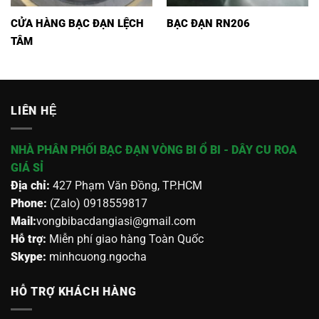
CỬA HÀNG BẠC ĐẠN LỆCH
BẠC ĐẠN RN206
TÂM
LIÊN HỆ
NHÀ PHÂN PHỐI BẠC ĐẠN VÒNG BI Ổ BI - DÂY CU ROA
GIÁ SỈ
Địa chỉ:
427 Phạm Văn Đồng, TP.HCM
Phone:
(Zalo) 0918559817
Mail:
vongbibacdangiasi@gmail.com
Hỗ trợ:
Miễn phí giao hàng Toàn Quốc
Skype:
minhcuong.ngocha
HỖ TRỢ KHÁCH HÀNG