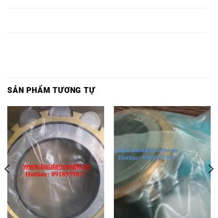
VÒNG BI
VÒNG BI
BẠC ĐẠN
BẠC ĐẠN RN325,
RN324,
RN324M,
RN325M,
SẢN PHẨM TƯƠNG TỰ