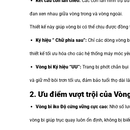
Kết cấu con lăn chéo:
Các con lăn hình trụ đư
đan xen nhau giữa vòng trong và vòng ngoài.
Thiết kế này giúp vòng bi có thể chịu được đồng
Ký hiệu ” Chữ phía sau”:
Chỉ các dòng vòng bi
thiết kế tối ưu hóa cho các hệ thống máy móc yê
Vòng bi Ký hiệu “UU”:
Trang bị phớt chắn bụi
và giữ mỡ bôi trơn tối ưu, đảm bảo tuổi thọ dài 
2. Ưu điểm vượt trội của Vòn
Vòng bi iko
Độ cứng vững cực cao:
Nhờ số lượ
vòng bi giúp trục quay luôn ổn định, không bị biến