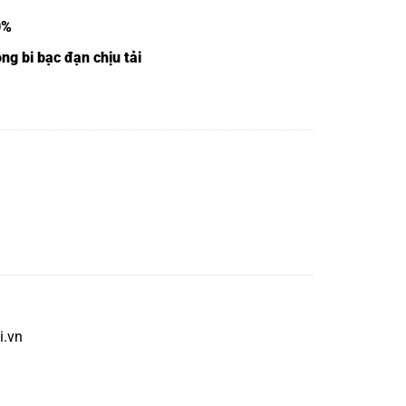
0%
ng bi bạc đạn chịu tải
i.vn