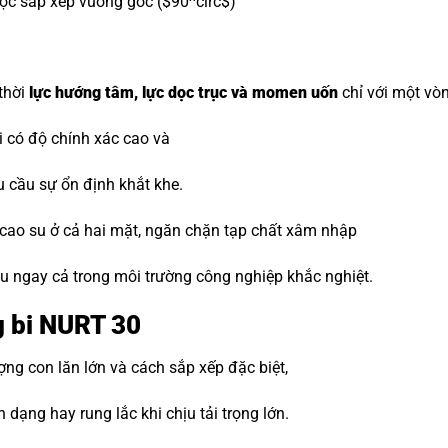
ợc sắp xếp vuông góc (
$90^circ$
)
 thời
lực hướng tâm, lực dọc trục và momen uốn
chỉ với một vòn
 có độ chính xác cao và
u cầu sự ổn định khắt khe.
 cao su ở cả hai mặt, ngăn chặn tạp chất xâm nhập
lâu ngay cả trong môi trường công nghiệp khắc nghiệt.
g bi NURT 30
ng con lăn lớn và cách sắp xếp đặc biệt,
 dạng hay rung lắc khi chịu tải trọng lớn.