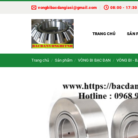
Bỏ
vongbibacdangiasi@gmail.com
08:00 - 17:30
qua
nội
dung
TRANG CHỦ
SẢN 
Trang chủ
/
Sản phẩm
/
VÒNG BI BẠC ĐẠN
/
VÒNG BI - 