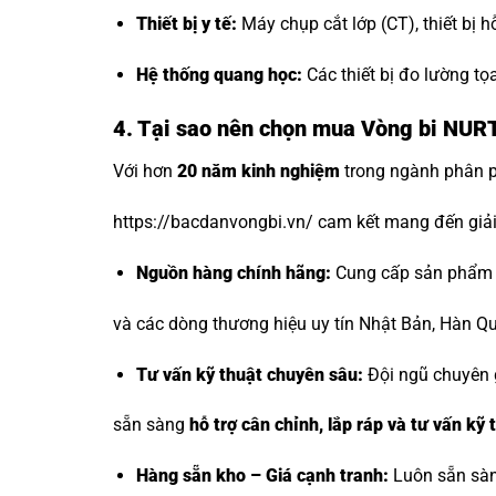
Thiết bị y tế:
Máy chụp cắt lớp (CT), thiết bị h
Hệ thống quang học:
Các thiết bị đo lường tọa
4. Tại sao nên chọn mua Vòng bi NURT 
Với hơn
20 năm kinh nghiệm
trong ngành phân ph
https://bacdanvongbi.vn/ cam kết mang đến giải
Nguồn hàng chính hãng:
Cung cấp sản phẩm t
và các dòng thương hiệu uy tín Nhật Bản, Hàn Q
Tư vấn kỹ thuật chuyên sâu:
Đội ngũ chuyên 
sẵn sàng
hỗ trợ cân chỉnh, lắp ráp và tư vấn kỹ
Hàng sẵn kho – Giá cạnh tranh:
Luôn sẵn sàn