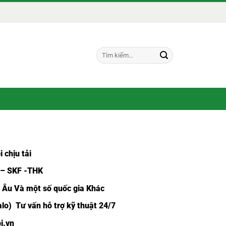
Tìm
kiếm:
 chịu tải
 – SKF -THK
u Âu Và một số quốc gia Khác
alo) Tư vấn hỗ trợ kỹ thuật 24/7
i.vn