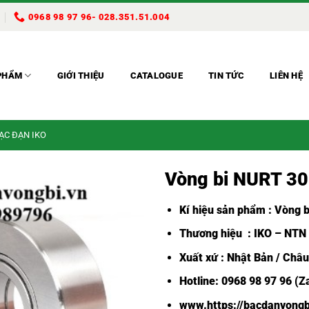
0968 98 97 96- 028.351.51.004
PHẨM
GIỚI THIỆU
CATALOGUE
TIN TỨC
LIÊN HỆ
BẠC ĐẠN IKO
Vòng bi NURT 30
Kí hiệu sản phẩm : Vòng bi
Thương hiệu : IKO – NTN
Xuất xứ : Nhật Bản / Châ
Hotline: 0968 98 97 96 (Z
www.https://bacdanvongb