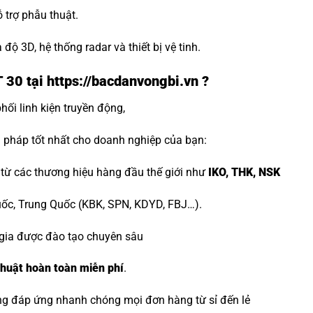
ỗ trợ phẫu thuật.
 độ 3D, hệ thống radar và thiết bị vệ tinh.
30 tại https://bacdanvongbi.vn ?
ối linh kiện truyền động,
 pháp tốt nhất cho doanh nghiệp của bạn:
ừ các thương hiệu hàng đầu thế giới như
IKO, THK, NSK
uốc, Trung Quốc (KBK, SPN, KDYD, FBJ…).
gia được đào tạo chuyên sâu
 thuật hoàn toàn miễn phí
.
g đáp ứng nhanh chóng mọi đơn hàng từ sỉ đến lẻ