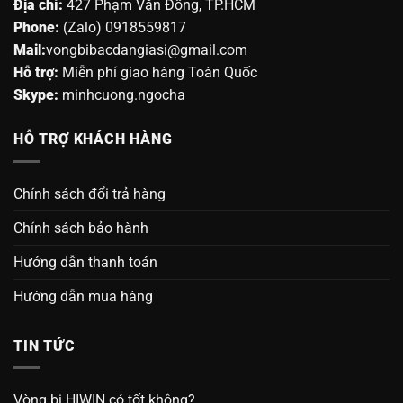
Địa chỉ:
427 Phạm Văn Đồng, TP.HCM
Phone:
(Zalo) 0918559817
Mail:
vongbibacdangiasi@gmail.com
Hỗ trợ:
Miễn phí giao hàng Toàn Quốc
Skype:
minhcuong.ngocha
HỖ TRỢ KHÁCH HÀNG
Chính sách đổi trả hàng
Chính sách bảo hành
Hướng dẫn thanh toán
Hướng dẫn mua hàng
TIN TỨC
Vòng bi HIWIN có tốt không?