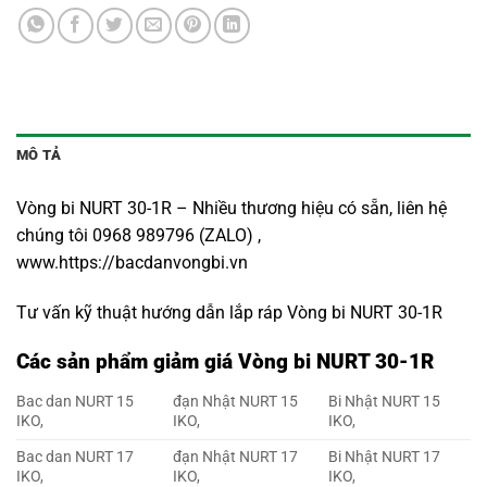
MÔ TẢ
Vòng bi NURT 30-1R – Nhiều thương hiệu có sẵn, liên hệ
chúng tôi 0968 989796 (ZALO) ,
www.https://bacdanvongbi.vn
Tư vấn kỹ thuật hướng dẫn lắp ráp Vòng bi NURT 30-1R
Các sản phẩm giảm giá Vòng bi NURT 30-1R
Bac dan NURT 15
đạn Nhật NURT 15
Bi Nhật NURT 15
IKO,
IKO,
IKO,
Bac dan NURT 17
đạn Nhật NURT 17
Bi Nhật NURT 17
IKO,
IKO,
IKO,