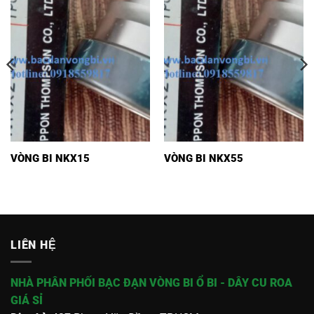
VÒNG BI NKX15
VÒNG BI NKX55
LIÊN HỆ
NHÀ PHÂN PHỐI BẠC ĐẠN VÒNG BI Ổ BI - DÂY CU ROA
GIÁ SỈ