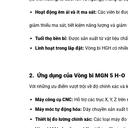
Hoạt động êm ái và ít ma sát:
Các viên bi đượ
giảm thiểu ma sát, tiết kiệm năng lượng và giảm
Tuổi thọ bền bỉ:
Được sản xuất từ vật liệu chấ
Linh hoạt trong lắp đặt:
Vòng bi HGH có nhiều 
2. Ứng dụng của Vòng bi MGN 5 H-O
Với những ưu điểm vượt trội về độ chính xác và k
Máy công cụ CNC:
Hỗ trợ các trục X, Y, Z trê
Máy móc tự động hóa:
Dây chuyền sản xuất tự
Thiết bị đo lường chính xác:
Các loại máy đo 