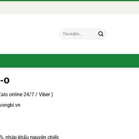
Tìm
kiếm:
H-O
alo online 24/7 / Viber )
vongbi.vn
, nhập khẩu nguyên chiếc