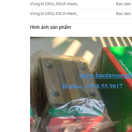
Vong bi CRGL45HA Hiwin,
Bac dan
Vong bi CRGL55CA Hiwin,
Bac dan
Hình ảnh sản phẩm