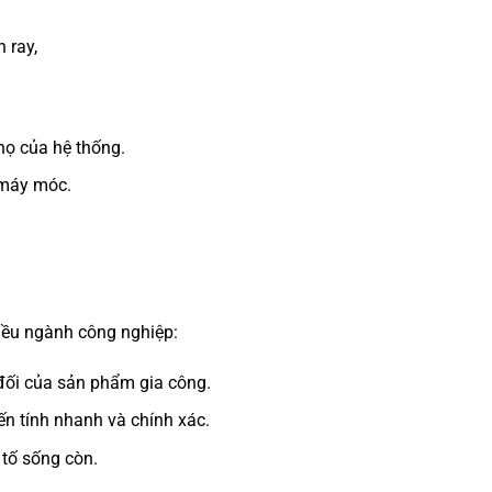
 ray,
họ của hệ thống.
 máy móc.
iều ngành công nghiệp:
 đối của sản phẩm gia công.
n tính nhanh và chính xác.
 tố sống còn.