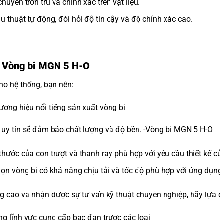
chuyển trơn tru và chính xác trên vật liệu.
u thuật tự động, đòi hỏi độ tin cậy và độ chính xác cao.
– Vòng bi MGN 5 H-O
cho hệ thống, bạn nên:
ương hiệu nổi tiếng sản xuất vòng bi
 uy tín sẽ đảm bảo chất lượng và độ bền. -Vòng bi MGN 5 H-O
hước của con trượt và thanh ray phù hợp với yêu cầu thiết kế c
ọn vòng bi có khả năng chịu tải và tốc độ phù hợp với ứng dụn
ng cao và nhận được sự tư vấn kỹ thuật chuyên nghiệp, hãy lựa 
ng lĩnh vực cung cấp bạc đạn trược các loại