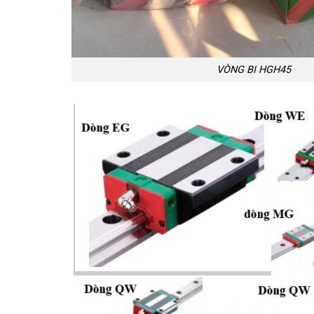
VÒNG BI HGH45