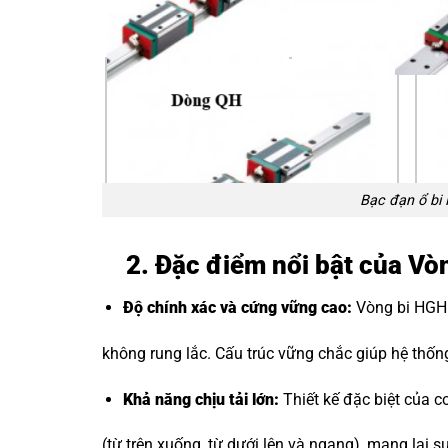
Bạc đạn ổ bi
2. Đặc điểm nổi bật của Vò
Độ chính xác và cứng vững cao:
Vòng bi HGH 
không rung lắc. Cấu trúc vững chắc giúp hệ thốn
Khả năng chịu tải lớn:
Thiết kế đặc biệt của c
(từ trên xuống, từ dưới lên và ngang), mang lại s