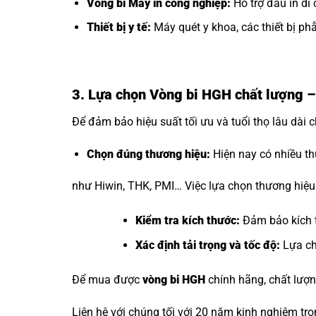
Vòng bi Máy in công nghiệp
:
Hỗ trợ đầu in di 
Thiết bị y tế:
Máy quét y khoa, các thiết bị phẫ
3. Lựa chọn Vòng bi HGH chất lượng 
Để đảm bảo hiệu suất tối ưu và tuổi thọ lâu dài 
Chọn đúng thương hiệu:
Hiện nay có nhiều th
như Hiwin, THK, PMI… Việc lựa chọn thương hiệu
Kiểm tra kích thước:
Đảm bảo kích t
Xác định tải trọng và tốc độ:
Lựa ch
Để mua được
vòng bi HGH
chính hãng, chất lượ
Liên hệ với chúng tối với 20 năm kinh nghiệm tro