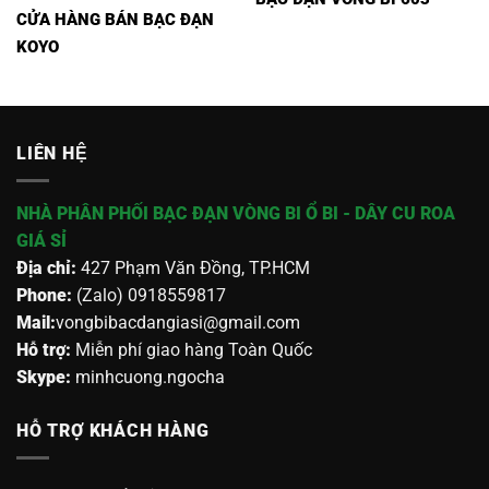
CỬA HÀNG BÁN BẠC ĐẠN
KOYO
LIÊN HỆ
NHÀ PHÂN PHỐI BẠC ĐẠN VÒNG BI Ổ BI - DÂY CU ROA
GIÁ SỈ
Địa chỉ:
427 Phạm Văn Đồng, TP.HCM
Phone:
(Zalo) 0918559817
Mail:
vongbibacdangiasi@gmail.com
Hỗ trợ:
Miễn phí giao hàng Toàn Quốc
Skype:
minhcuong.ngocha
HỖ TRỢ KHÁCH HÀNG