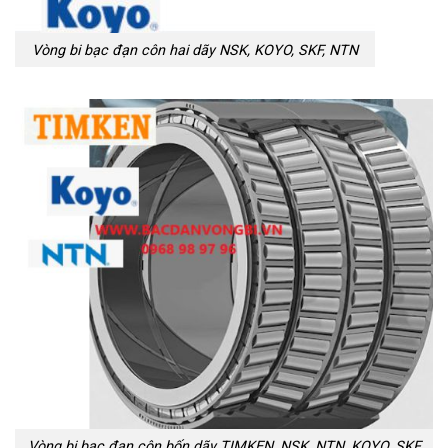
Vòng bi bạc đạn côn hai dãy NSK, KOYO, SKF, NTN
Vòng bi bạc đạn côn bốn dãy TIMKEN, NSK, NTN, KOYO, SKF