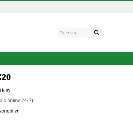
Tìm
kiếm:
X20
i kim
alo online 24/7)
vongbi.vn