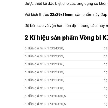
được thiết kế đặc biệt cho các ứng dụng có khôn
Với kích thước
22x29x16mm
, sản phẩm này đáp
độ bền cao và vận hành ổn định trong các máy m
2 Kí hiệu sản phẩm Vòng bi
bi đũa giá rẻ IR 17X24X20,
đạ
bi đũa giá rẻ IR 17X22X23,
đạ
bi đũa giá rẻ IR 17X22X16,
đạ
bi đũa giá rẻ IR 17X22X13,
đạ
bi đũa giá rẻ IR 17X21X20,
đạ
bi đũa giá rẻ IR 17X21X16,
đạ
bi đũa giá rẻ IR 17X20X30,5,
đạ
bi đũa giá rẻ IR 17X20X20,5,
đạ