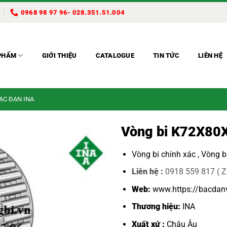
0968 98 97 96- 028.351.51.004
PHẨM
GIỚI THIỆU
CATALOGUE
TIN TỨC
LIÊN HỆ
BẠC ĐẠN INA
Vòng bi K72X80
Vòng bi chính xác ,
Vòng b
Liên hệ :
0918 559 817 ( Z
Web:
www.https://bacdan
Thương hiệu:
INA
Xuất xứ :
Châu Âu