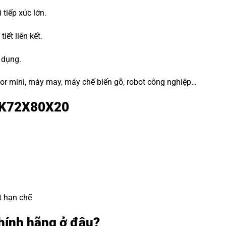
tiếp xúc lớn.
tiết liên kết.
 dụng.
or mini, máy may, máy chế biến gỗ, robot công nghiệp…
i K72X80X20
t hạn chế
ính hãng ở đâu?