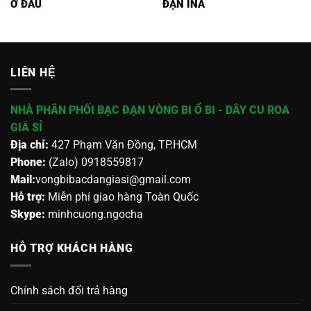
Ở ĐÂU
ĐẠN INA
LIÊN HỆ
NHÀ PHÂN PHỐI BẠC ĐẠN VÒNG BI Ổ BI - DÂY CU ROA
GIÁ SỈ
Địa chỉ:
427 Phạm Văn Đồng, TP.HCM
Phone:
(Zalo) 0918559817
Mail:
vongbibacdangiasi@gmail.com
Hỗ trợ:
Miễn phí giao hàng Toàn Quốc
Skype:
minhcuong.ngocha
HỖ TRỢ KHÁCH HÀNG
Chính sách đổi trả hàng