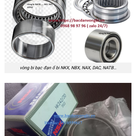
vòng bi bạc đạn ổ bi NKX, NBX, NAX, DAC, NATB…