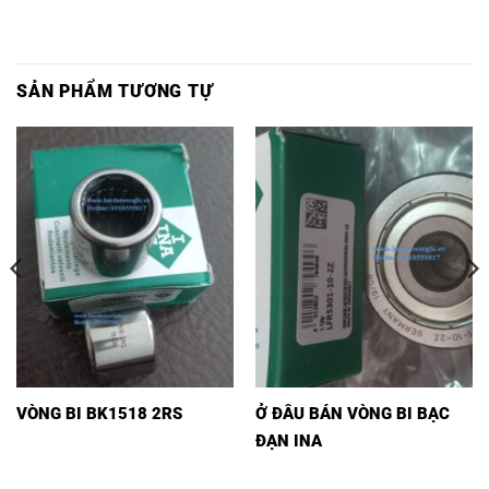
SẢN PHẨM TƯƠNG TỰ
VÒNG BI BK1518 2RS
Ở ĐÂU BÁN VÒNG BI BẠC
ĐẠN INA