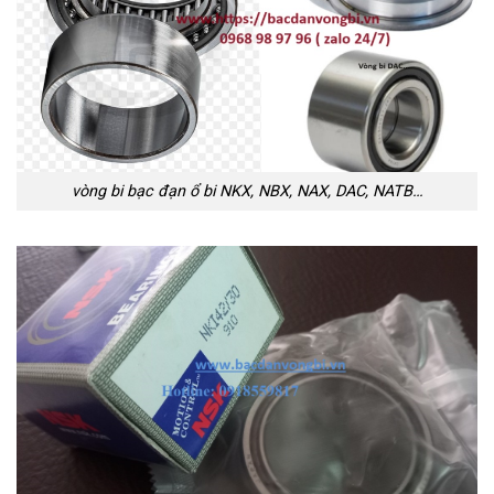
vòng bi bạc đạn ổ bi NKX, NBX, NAX, DAC, NATB…