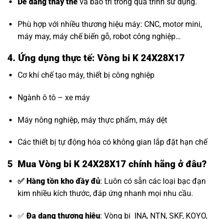
Dễ dàng thay thế
và bảo trì trong quá trình sử dụng.
Phù hợp với nhiều thương hiệu máy: CNC, motor mini,
máy may, máy chế biến gỗ, robot công nghiệp…
4. Ứng dụng thực tế: Vòng bi K 24X28X17
Cơ khí chế tạo máy, thiết bị công nghiệp
Ngành ô tô – xe máy
Máy nông nghiệp, máy thực phẩm, máy dệt
Các thiết bị tự động hóa có không gian lắp đặt hạn chế
5 Mua Vòng bi K 24X28X17 chính hãng ở đâu?
✅ Hàng tồn kho đầy đủ
: Luôn có sẵn các loại bạc đạn
kim nhiều kích thước, đáp ứng nhanh mọi nhu cầu.
✅
Đa dạng thương hiệu
:
Vòng bi INA, NTN, SKF, KOYO,