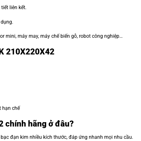
tiết liên kết.
 dụng.
or mini, máy may, máy chế biến gỗ, robot công nghiệp…
i K 210X220X42
t hạn chế
 chính hãng ở đâu?
i bạc đạn kim nhiều kích thước, đáp ứng nhanh mọi nhu cầu.