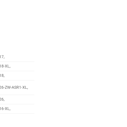
17,
18-XL,
18,
26-ZW-ASR1-XL,
26,
16-XL,