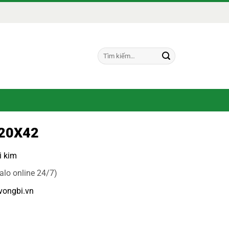
Tìm
kiếm:
220X42
i kim
alo online 24/7)
vongbi.vn