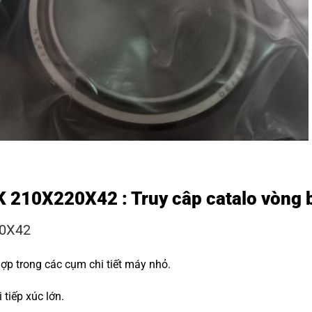
 K 210X220X42 : Truy câp
catalo vòng 
20X42
hợp trong các cụm chi tiết máy nhỏ.
tiếp xúc lớn.