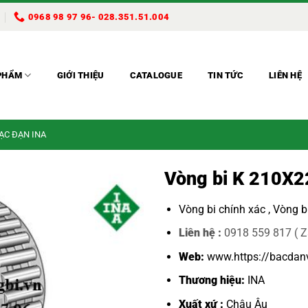
0968 98 97 96- 028.351.51.004
PHẨM
GIỚI THIỆU
CATALOGUE
TIN TỨC
LIÊN HỆ
BẠC ĐẠN INA
Vòng bi K 210X
Vòng bi chính xác ,
Vòng b
Liên hệ :
0918 559 817 ( Z
Web:
www.https://bacdan
Thương hiệu:
INA
Xuất xứ :
Châu Âu