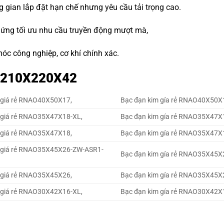
g gian lắp đặt hạn chế nhưng yêu cầu tải trọng cao.
 ứng tối ưu nhu cầu truyền động mượt mà,
óc công nghiệp, cơ khí chính xác.
 K 210X220X42
m giá rẻ RNAO40X50X17,
Bạc đạn kim gía rẻ RNAO40X50X
m giá rẻ RNAO35X47X18-XL,
Bạc đạn kim gía rẻ RNAO35X47X
m giá rẻ RNAO35X47X18,
Bạc đạn kim gía rẻ RNAO35X47X
m giá rẻ RNAO35X45X26-ZW-ASR1-
Bạc đạn kim gía rẻ RNAO35X45X
m giá rẻ RNAO35X45X26,
Bạc đạn kim gía rẻ RNAO35X45X
m giá rẻ RNAO30X42X16-XL,
Bạc đạn kim gía rẻ RNAO30X42X