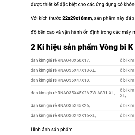
được thiết kế đặc biệt cho các ứng dụng có khôn
Với kích thước
22x29x16mm
, sản phẩm này đáp
độ bền cao và vận hành ổn định trong các máy m
2 Kí hiệu sản phẩm Vòng bi
đạn kim giá rẻ RNAO40X50X17,
ổ bi ki
đạn kim giá rẻ RNAO35X47X18-XL,
ổ bi ki
đạn kim giá rẻ RNAO35X47X18,
ổ bi ki
ổ bi ki
đạn kim giá rẻ RNAO35X45X26-ZW-ASR1-XL,
XL,
đạn kim giá rẻ RNAO35X45X26,
ổ bi ki
đạn kim giá rẻ RNAO30X42X16-XL,
ổ bi ki
Hình ảnh sản phẩm