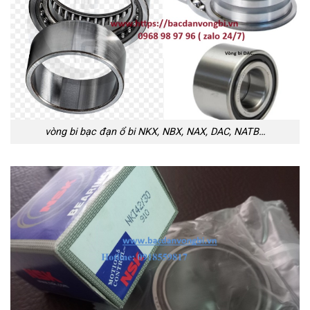
vòng bi bạc đạn ổ bi NKX, NBX, NAX, DAC, NATB…