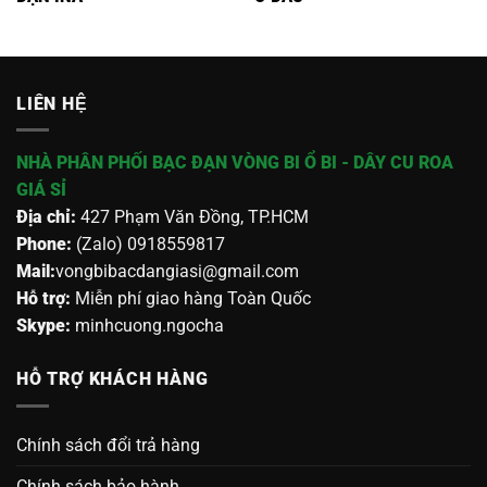
LIÊN HỆ
NHÀ PHÂN PHỐI BẠC ĐẠN VÒNG BI Ổ BI - DÂY CU ROA
GIÁ SỈ
Địa chỉ:
427 Phạm Văn Đồng, TP.HCM
Phone:
(Zalo) 0918559817
Mail:
vongbibacdangiasi@gmail.com
Hỗ trợ:
Miễn phí giao hàng Toàn Quốc
Skype:
minhcuong.ngocha
HỖ TRỢ KHÁCH HÀNG
Chính sách đổi trả hàng
Chính sách bảo hành