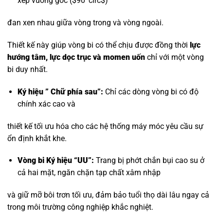
xếp vuông góc (
$90^circ$
)
đan xen nhau giữa vòng trong và vòng ngoài.
Thiết kế này giúp vòng bi có thể chịu được đồng thời
lực
hướng tâm, lực dọc trục và momen uốn
chỉ với một vòng
bi duy nhất.
Ký hiệu ” Chữ phía sau”:
Chỉ các dòng vòng bi có độ
chính xác cao và
thiết kế tối ưu hóa cho các hệ thống máy móc yêu cầu sự
ổn định khắt khe.
Vòng bi Ký hiệu “UU”:
Trang bị phớt chắn bụi cao su ở
cả hai mặt, ngăn chặn tạp chất xâm nhập
và giữ mỡ bôi trơn tối ưu, đảm bảo tuổi thọ dài lâu ngay cả
trong môi trường công nghiệp khắc nghiệt.