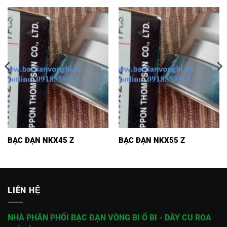
BẠC ĐẠN NKX45 Z
BẠC ĐẠN NKX55 Z
LIÊN HỆ
NHÀ PHÂN PHỐI BẠC ĐẠN VÒNG BI Ổ BI - DÂY CU ROA