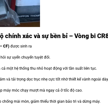
độ chính xác và sự bền bỉ – Vòng bi C
– CF)
được sinh ra
ỏi sự uyển chuyển tuyệt đối.
cả một hệ thống thu nhỏ hoạt động với tần suất liên tục.
m và tải trọng dọc trục nhẹ cực tốt nhờ thiết kế vành ngoài dà
iúp máy móc chạy mượt mà ngay cả ở tốc độ cao.
p chống mài mòn, giảm thiểu thời gian bảo trì và dừng máy.