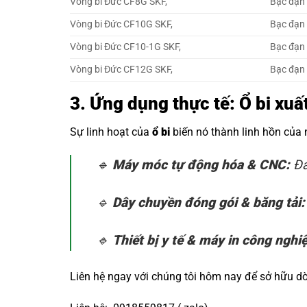
Vòng bi Đức CF8G SKF,
Bạc đạn
Vòng bi Đức CF10G SKF,
Bạc đạn
Vòng bi Đức CF10-1G SKF,
Bạc đạn
Vòng bi Đức CF12G SKF,
Bạc đạn
3. Ứng dụng thực tế: Ổ bi xu
Sự linh hoạt của
ổ bi
biến nó thành linh hồn của
🔹
Máy móc tự động hóa & CNC:
Đả
🔹
Dây chuyền đóng gói & băng tải:
🔹
Thiết bị y tế & máy in công nghi
Liên hệ ngay với chúng tôi hôm nay để sở hữu 