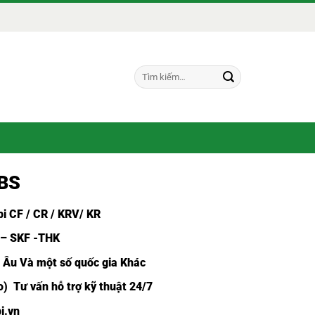
Tìm
kiếm:
VBS
i CF /
CR / KRV/ KR
 – SKF -THK
u Âu Và một số quốc gia Khác
) Tư vấn hỗ trợ kỹ thuật 24/7
i.vn