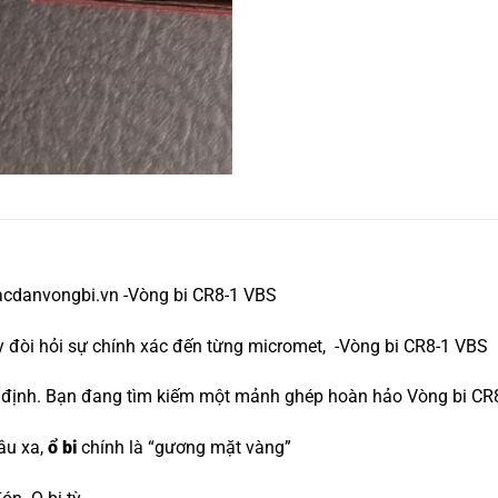
acdanvongbi.vn -Vòng bi CR8-1 VBS
áy đòi hỏi sự chính xác đến từng micromet, -Vòng bi CR8-1 VBS
yết định. Bạn đang tìm kiếm một mảnh ghép hoàn hảo Vòng bi C
âu xa,
ổ bi
chính là “gương mặt vàng”