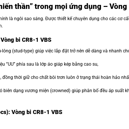
“Chiến thần” trong mọi ứng dụng – Vòn
hính là ngôi sao sáng. Được thiết kế chuyên dụng cho các cơ c
n.
: Vòng bi CR8-1 VBS
-lông (stud-type) giúp việc lắp đặt trở nên dễ dàng và nhanh ch
ệu “UU” phía sau là lớp áo giáp kép bằng cao su,
đồng thời giữ cho chất bôi trơn luôn ở trạng thái hoàn hảo nhấ
 biên dạng vương miện (crowned) giúp phân bố đều áp suất khi t
ecs): Vòng bi CR8-1 VBS