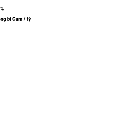
0%
ng bi Cam / tỳ