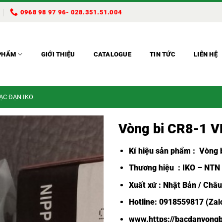
0968 98 97 96- 028.351.51.004
PHẨM
GIỚI THIỆU
CATALOGUE
TIN TỨC
LIÊN HỆ
BẠC ĐẠN IKO
Vòng bi CR8-1 
Kí hiệu sản phẩm :
Vòng b
Thương hiệu : IKO – NTN
Xuất xứ : Nhật Bản / Châ
Hotline: 0918559817 (Zalo
www.https://bacdanvongb