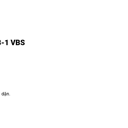
R8-1 VBS
y dặn.