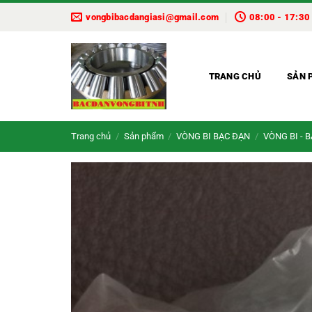
Bỏ
vongbibacdangiasi@gmail.com
08:00 - 17:30
qua
nội
dung
TRANG CHỦ
SẢN 
Trang chủ
/
Sản phẩm
/
VÒNG BI BẠC ĐẠN
/
VÒNG BI - 