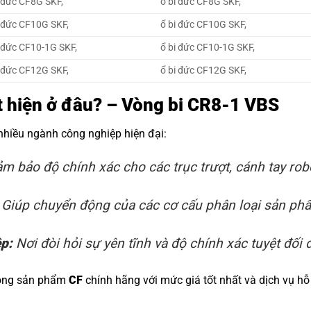
 đức CF8G SKF,
ổ bi đức CF8G SKF,
 đức CF10G SKF,
ổ bi đức CF10G SKF,
 đức CF10-1G SKF,
ổ bi đức CF10-1G SKF,
 đức CF12G SKF,
ổ bi đức CF12G SKF,
ất hiện ở đâu? – Vòng bi CR8-1 VBS
 nhiều ngành công nghiệp hiện đại:
m bảo độ chính xác cho các trục trượt, cánh tay rob
Giúp chuyển động của các cơ cấu phân loại sản phẩm
ệp:
Nơi đòi hỏi sự yên tĩnh và độ chính xác tuyệt đối đ
dòng sản phẩm
CF
chính hãng với mức giá tốt nhất và dịch vụ hỗ 