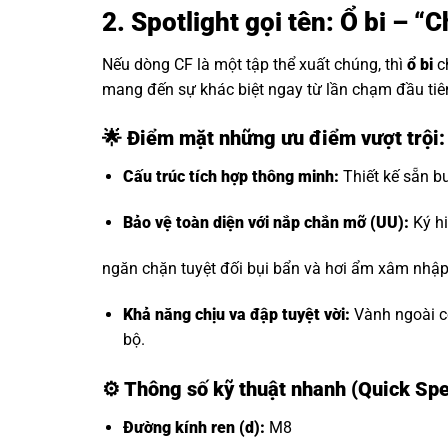
2. Spotlight gọi tên: Ổ bi – 
Nếu dòng CF là một tập thể xuất chúng, thì
ổ bi
c
mang đến sự khác biệt ngay từ lần chạm đầu tiê
🌟 Điểm mặt những ưu điểm vượt trội
Cấu trúc tích hợp thông minh:
Thiết kế sẵn bu
Bảo vệ toàn diện với nắp chắn mỡ (UU):
Ký hi
ngăn chặn tuyệt đối bụi bẩn và hơi ẩm xâm nhập, 
Khả năng chịu va đập tuyệt vời:
Vành ngoài có
bộ.
⚙️
Thông số kỹ thuật nhanh (Quick Sp
Đường kính ren (d):
M8