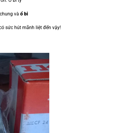
đón.
O bi tỳ
 chung và
ổ bi
 có sức hút mãnh liệt đến vậy!