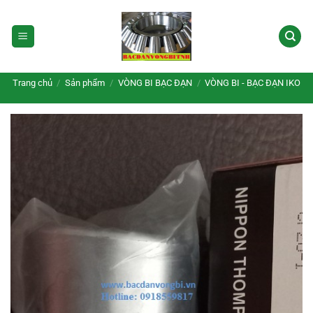
Bỏ
qua
nội
dung
Trang chủ
/
Sản phẩm
/
VÒNG BI BẠC ĐẠN
/
VÒNG BI - BẠC ĐẠN IKO