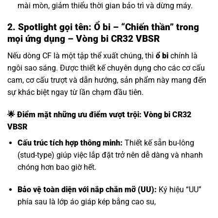
mài mòn, giảm thiểu thời gian bảo trì và dừng máy.
2. Spotlight gọi tên: Ổ bi – “Chiến thần” trong
mọi ứng dụng – Vòng bi CR32 VBSR
Nếu dòng CF là một tập thể xuất chúng, thì
ổ bi
chính là
ngôi sao sáng. Được thiết kế chuyên dụng cho các cơ cấu
cam, cơ cấu trượt và dẫn hướng, sản phẩm này mang đến
sự khác biệt ngay từ lần chạm đầu tiên.
🌟 Điểm mặt những ưu điểm vượt trội: Vòng bi CR32
VBSR
Cấu trúc tích hợp thông minh:
Thiết kế sẵn bu-lông
(stud-type) giúp việc lắp đặt trở nên dễ dàng và nhanh
chóng hơn bao giờ hết.
Bảo vệ toàn diện với nắp chắn mỡ (UU):
Ký hiệu “UU”
phía sau là lớp áo giáp kép bằng cao su,