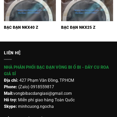
BẠC ĐẠN NKX40 Z
BẠC ĐẠN NKX25 Z
LIÊN HỆ
NHÀ PHÂN PHỐI BẠC ĐẠN VÒNG BI Ổ BI - DÂY CU ROA
GIÁ SỈ
Địa chỉ:
427 Phạm Văn Đồng, TP.HCM
Phone:
(Zalo) 0918559817
Mail:
vongbibacdangiasi@gmail.com
Hỗ trợ:
Miễn phí giao hàng Toàn Quốc
Skype:
minhcuong.ngocha