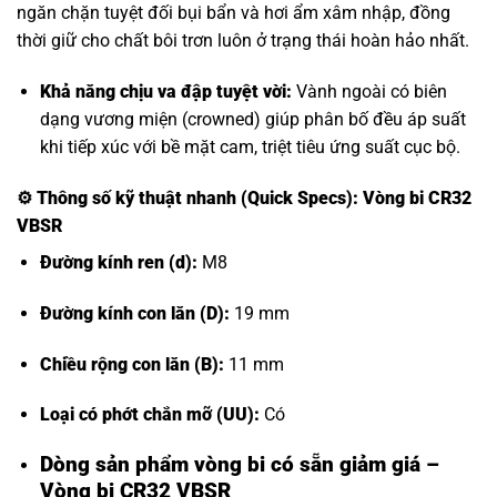
ngăn chặn tuyệt đối bụi bẩn và hơi ẩm xâm nhập, đồng
thời giữ cho chất bôi trơn luôn ở trạng thái hoàn hảo nhất.
Khả năng chịu va đập tuyệt vời:
Vành ngoài có biên
dạng vương miện (crowned) giúp phân bố đều áp suất
khi tiếp xúc với bề mặt cam, triệt tiêu ứng suất cục bộ.
⚙️
Thông số kỹ thuật nhanh (Quick Specs): Vòng bi CR32
VBSR
Đường kính ren (d):
M8
Đường kính con lăn (D):
19 mm
Chiều rộng con lăn (B):
11 mm
Loại có phớt chắn mỡ (UU):
Có
Dòng sản phẩm vòng bi có sẵn giảm giá –
Vòng bi CR32 VBSR