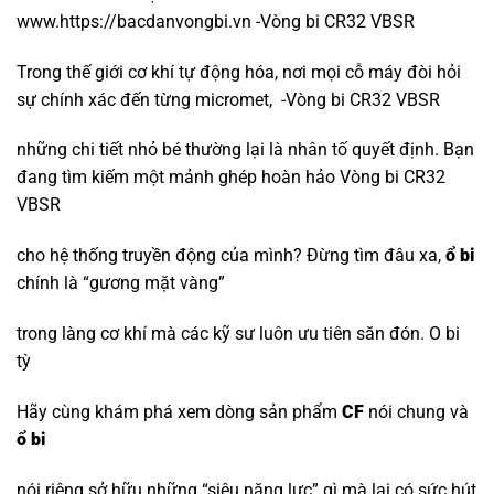
www.https://bacdanvongbi.vn -Vòng bi CR32 VBSR
Trong thế giới cơ khí tự động hóa, nơi mọi cỗ máy đòi hỏi
sự chính xác đến từng micromet, -Vòng bi CR32 VBSR
những chi tiết nhỏ bé thường lại là nhân tố quyết định. Bạn
đang tìm kiếm một mảnh ghép hoàn hảo Vòng bi CR32
VBSR
cho hệ thống truyền động của mình? Đừng tìm đâu xa,
ổ bi
chính là “gương mặt vàng”
trong làng cơ khí mà các kỹ sư luôn ưu tiên săn đón.
O bi
tỳ
Hãy cùng khám phá xem dòng sản phẩm
CF
nói chung và
ổ bi
nói riêng sở hữu những “siêu năng lực” gì mà lại có sức hút