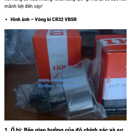
mãnh liệt đến vậy!
Hình ảnh – Vòng bi CR32 VBSR
1. Ổ bi: Bản giao hưởng của độ chính xác và sự