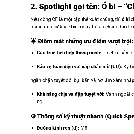
2. Spotlight gọi tên: Ổ bi –
Nếu dòng CF là một tập thể xuất chúng, thì
ổ bi
c
mang đến sự khác biệt ngay từ lần chạm đầu tiê
🌟 Điểm mặt những ưu điểm vượt trội
Cấu trúc tích hợp thông minh:
Thiết kế sẵn bu
Bảo vệ toàn diện với nắp chắn mỡ (UU):
Ký hi
ngăn chặn tuyệt đối bụi bẩn và hơi ẩm xâm nhập, 
Khả năng chịu va đập tuyệt vời:
Vành ngoài có
bộ.
⚙️
Thông số kỹ thuật nhanh (Quick Sp
Đường kính ren (d):
M8