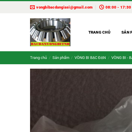
Bỏ
vongbibacdangiasi@gmail.com
08:00 - 17:30
qua
nội
dung
TRANG CHỦ
SẢN 
Trang chủ
/
Sản phẩm
/
VÒNG BI BẠC ĐẠN
/
VÒNG BI - 