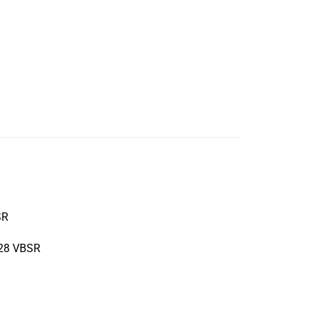
SR
R28 VBSR