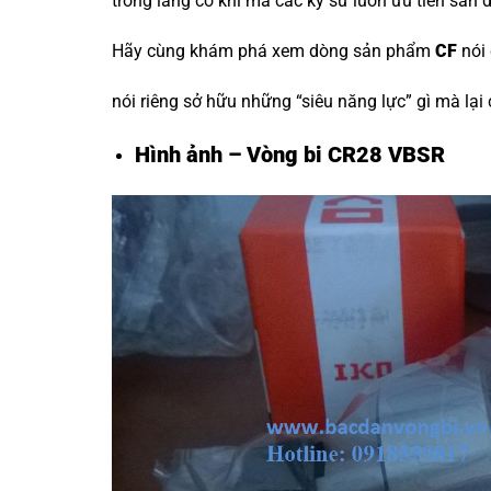
trong làng cơ khí mà các kỹ sư luôn ưu tiên săn 
Hãy cùng khám phá xem dòng sản phẩm
CF
nói
nói riêng sở hữu những “siêu năng lực” gì mà lại
Hình ảnh – Vòng bi CR28 VBSR