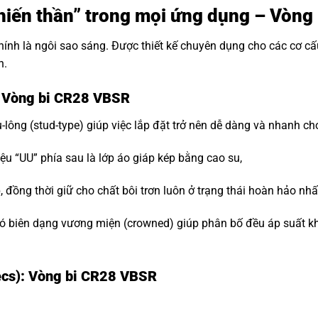
 “Chiến thần” trong mọi ứng dụng – Vòn
hính là ngôi sao sáng. Được thiết kế chuyên dụng cho các cơ c
n.
: Vòng bi CR28 VBSR
-lông (stud-type) giúp việc lắp đặt trở nên dễ dàng và nhanh ch
ệu “UU” phía sau là lớp áo giáp kép bằng cao su,
đồng thời giữ cho chất bôi trơn luôn ở trạng thái hoàn hảo nhấ
 biên dạng vương miện (crowned) giúp phân bố đều áp suất khi t
ecs): Vòng bi CR28 VBSR