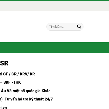
Tìm
kiếm:
BSR
i CF /
CR / KRV/ KR
 – SKF -THK
u Âu Và một số quốc gia Khác
) Tư vấn hỗ trợ kỹ thuật 24/7
i.vn