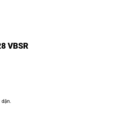
R28 VBSR
y dặn.