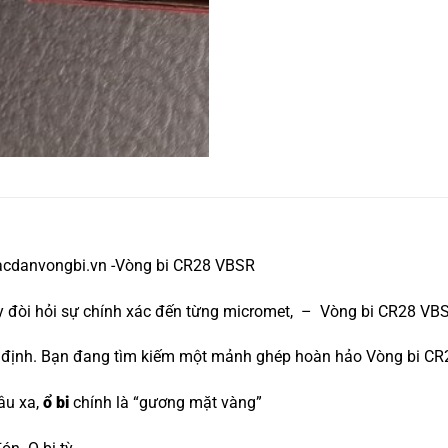
bacdanvongbi.vn -Vòng bi CR28 VBSR
máy đòi hỏi sự chính xác đến từng micromet, – Vòng bi CR28 VB
yết định. Bạn đang tìm kiếm một mảnh ghép hoàn hảo Vòng bi C
âu xa,
ổ bi
chính là “gương mặt vàng”