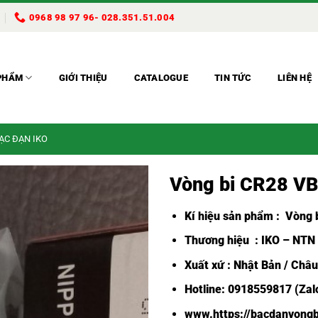
0968 98 97 96- 028.351.51.004
PHẨM
GIỚI THIỆU
CATALOGUE
TIN TỨC
LIÊN HỆ
BẠC ĐẠN IKO
Vòng bi CR28 V
Kí hiệu sản phẩm :
Vòng b
Thương hiệu : IKO – NTN
Xuất xứ : Nhật Bản / Châ
Hotline: 0918559817 (Zalo
www.https://bacdanvongb