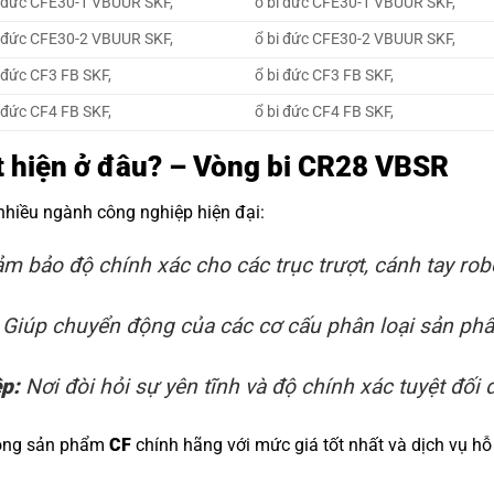
 đức CFE30-1 VBUUR SKF,
ổ bi đức CFE30-1 VBUUR SKF,
 đức CFE30-2 VBUUR SKF,
ổ bi đức CFE30-2 VBUUR SKF,
 đức CF3 FB SKF,
ổ bi đức CF3 FB SKF,
 đức CF4 FB SKF,
ổ bi đức CF4 FB SKF,
ất hiện ở đâu? – Vòng bi CR28 VBSR
 nhiều ngành công nghiệp hiện đại:
m bảo độ chính xác cho các trục trượt, cánh tay rob
Giúp chuyển động của các cơ cấu phân loại sản phẩm
ệp:
Nơi đòi hỏi sự yên tĩnh và độ chính xác tuyệt đối đ
dòng sản phẩm
CF
chính hãng với mức giá tốt nhất và dịch vụ hỗ 