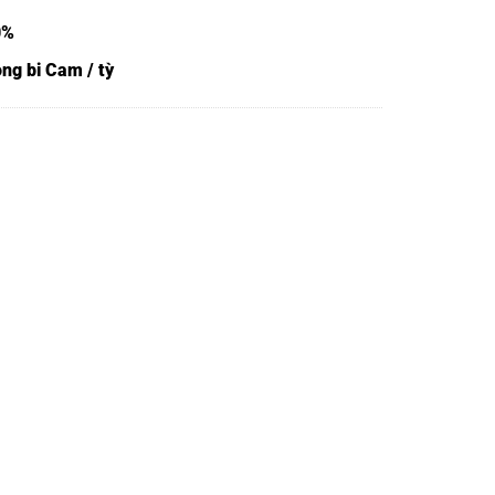
0%
ng bi Cam / tỳ