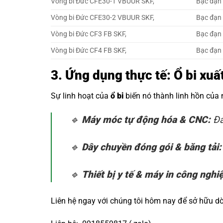
Vòng bi Đức CFE30-1 VBUUR SKF,
Bạc đạn
Vòng bi Đức CFE30-2 VBUUR SKF,
Bạc đạn
Vòng bi Đức CF3 FB SKF,
Bạc đạn
Vòng bi Đức CF4 FB SKF,
Bạc đạn
3. Ứng dụng thực tế: Ổ bi xu
Sự linh hoạt của
ổ bi
biến nó thành linh hồn của
🔹
Máy móc tự động hóa & CNC:
Đả
🔹
Dây chuyền đóng gói & băng tải:
🔹
Thiết bị y tế & máy in công nghi
Liên hệ ngay với chúng tôi hôm nay để sở hữu 