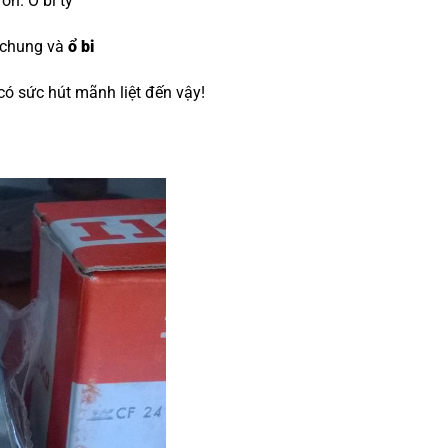
đón.
O bi tỳ
 chung và
ổ bi
 có sức hút mãnh liệt đến vậy!