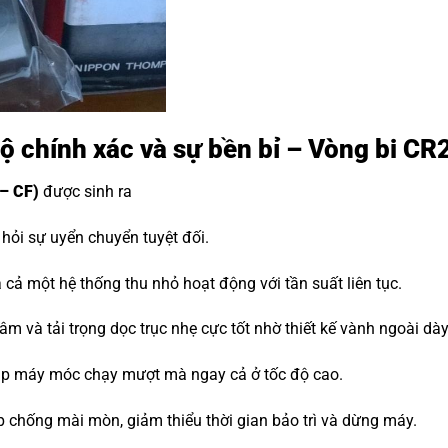
độ chính xác và sự bền bỉ – Vòng bi C
– CF)
được sinh ra
ỏi sự uyển chuyển tuyệt đối.
cả một hệ thống thu nhỏ hoạt động với tần suất liên tục.
m và tải trọng dọc trục nhẹ cực tốt nhờ thiết kế vành ngoài dà
iúp máy móc chạy mượt mà ngay cả ở tốc độ cao.
p chống mài mòn, giảm thiểu thời gian bảo trì và dừng máy.