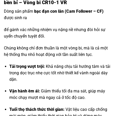
bền bỉ – Vòng bi CR10-1 VR
Dòng sản phẩm
bạc đạn con lăn
(Cam Follower – CF)
được sinh ra
để gánh vác những nhiệm vụ nặng nề nhưng đòi hỏi sự
uyển chuyển tuyệt đối.
Chúng không chỉ đơn thuần là một vòng bi, mà là cả một
hệ thống thu nhỏ hoạt động với tần suất liên tục.
Tải trọng vượt trội:
Khả năng chịu tải hướng tâm và tải
trọng dọc trục nhẹ cực tốt nhờ thiết kế vành ngoài dày
dặn.
Vận hành êm ái:
Giảm thiểu tối đa ma sát, giúp máy
móc chạy mượt mà ngay cả ở tốc độ cao.
Tuổi thọ thách thức thời gian:
Vật liệu cao cấp chống
mài mòn, giảm thiểu thời gian bảo trì và dừng máy.