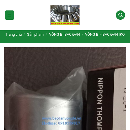
Bỏ
qua
nội
dung
Trang chủ
/
Sản phẩm
/
VÒNG BI BẠC ĐẠN
/
VÒNG BI - BẠC ĐẠN IKO