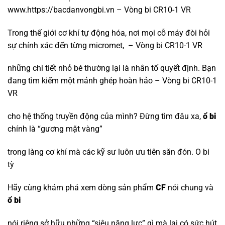
www.https://bacdanvongbi.vn – Vòng bi CR10-1 VR
Trong thế giới cơ khí tự động hóa, nơi mọi cỗ máy đòi hỏi
sự chính xác đến từng micromet, – Vòng bi CR10-1 VR
những chi tiết nhỏ bé thường lại là nhân tố quyết định. Bạn
đang tìm kiếm một mảnh ghép hoàn hảo – Vòng bi CR10-1
VR
cho hệ thống truyền động của mình? Đừng tìm đâu xa,
ổ bi
chính là “gương mặt vàng”
trong làng cơ khí mà các kỹ sư luôn ưu tiên săn đón.
O bi
tỳ
Hãy cùng khám phá xem dòng sản phẩm
CF
nói chung và
ổ bi
nói riêng sở hữu những “siêu năng lực” gì mà lại có sức hút