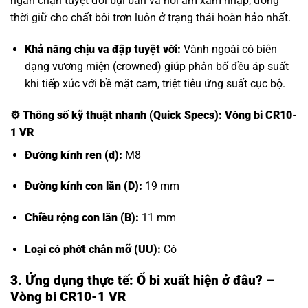
ngăn chặn tuyệt đối bụi bẩn và hơi ẩm xâm nhập, đồng
thời giữ cho chất bôi trơn luôn ở trạng thái hoàn hảo nhất.
Khả năng chịu va đập tuyệt vời:
Vành ngoài có biên
dạng vương miện (crowned) giúp phân bố đều áp suất
khi tiếp xúc với bề mặt cam, triệt tiêu ứng suất cục bộ.
⚙️
Thông số kỹ thuật nhanh (Quick Specs): Vòng bi CR10-
1 VR
Đường kính ren (d):
M8
Đường kính con lăn (D):
19 mm
Chiều rộng con lăn (B):
11 mm
Loại có phớt chắn mỡ (UU):
Có
3. Ứng dụng thực tế: Ổ bi xuất hiện ở đâu? –
Vòng bi CR10-1 VR