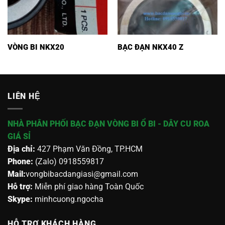
VÒNG BI NKX20
BẠC ĐẠN NKX40 Z
LIÊN HỆ
NHÀ PHÂN PHỐI BẠC ĐẠN VÒNG BI Ổ BI - DÂY CU ROA
GIÁ SỈ
Địa chỉ:
427 Phạm Văn Đồng, TP.HCM
Phone:
(Zalo) 0918559817
Mail:
vongbibacdangiasi@gmail.com
Hỗ trợ:
Miễn phí giao hàng Toàn Quốc
Skype:
minhcuong.ngocha
HỖ TRỢ KHÁCH HÀNG