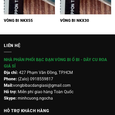
VÒNG BI NKX55
VÒNG BI NKX30
LIÊN HỆ
NHÀ PHÂN PHỐI BẠC ĐẠN VÒNG BI Ổ BI - DÂY CU ROA
GIÁ SỈ
Địa chỉ:
427 Phạm Văn Đồng, TP.HCM
Phone:
(Zalo) 0918559817
Mail:
vongbibacdangiasi@gmail.com
Hỗ trợ:
Miễn phí giao hàng Toàn Quốc
Skype:
minhcuong.ngocha
HỖ TRỢ KHÁCH HÀNG