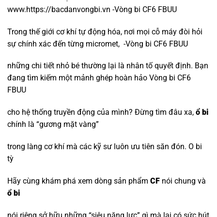
www.https://bacdanvongbi.vn -Vòng bi CF6 FBUU
Trong thế giới cơ khí tự động hóa, nơi mọi cỗ máy đòi hỏi
sự chính xác đến từng micromet, -Vòng bi CF6 FBUU
những chi tiết nhỏ bé thường lại là nhân tố quyết định. Bạn
đang tìm kiếm một mảnh ghép hoàn hảo Vòng bi CF6
FBUU
cho hệ thống truyền động của mình? Đừng tìm đâu xa,
ổ bi
chính là “gương mặt vàng”
trong làng cơ khí mà các kỹ sư luôn ưu tiên săn đón.
O bi
tỳ
Hãy cùng khám phá xem dòng sản phẩm
CF
nói chung và
ổ bi
nói riêng sở hữu những “siêu năng lực” gì mà lại có sức hút