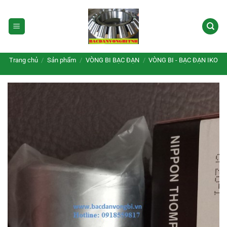
Bỏ
qua
nội
dung
Trang chủ
/
Sản phẩm
/
VÒNG BI BẠC ĐẠN
/
VÒNG BI - BẠC ĐẠN IKO