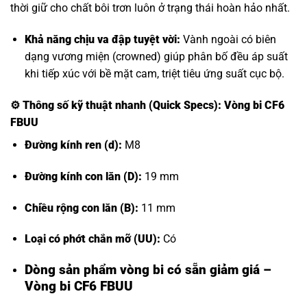
thời giữ cho chất bôi trơn luôn ở trạng thái hoàn hảo nhất.
Khả năng chịu va đập tuyệt vời:
Vành ngoài có biên
dạng vương miện (crowned) giúp phân bố đều áp suất
khi tiếp xúc với bề mặt cam, triệt tiêu ứng suất cục bộ.
⚙️
Thông số kỹ thuật nhanh (Quick Specs): Vòng bi CF6
FBUU
Đường kính ren (d):
M8
Đường kính con lăn (D):
19 mm
Chiều rộng con lăn (B):
11 mm
Loại có phớt chắn mỡ (UU):
Có
Dòng sản phẩm vòng bi có sẵn giảm giá –
Vòng bi CF6 FBUU