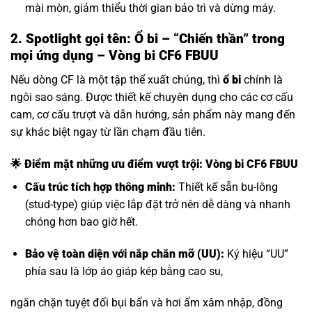
mài mòn, giảm thiểu thời gian bảo trì và dừng máy.
2. Spotlight gọi tên: Ổ bi – “Chiến thần” trong
mọi ứng dụng – Vòng bi CF6 FBUU
Nếu dòng CF là một tập thể xuất chúng, thì
ổ bi
chính là
ngôi sao sáng. Được thiết kế chuyên dụng cho các cơ cấu
cam, cơ cấu trượt và dẫn hướng, sản phẩm này mang đến
sự khác biệt ngay từ lần chạm đầu tiên.
🌟 Điểm mặt những ưu điểm vượt trội: Vòng bi CF6 FBUU
Cấu trúc tích hợp thông minh:
Thiết kế sẵn bu-lông
(stud-type) giúp việc lắp đặt trở nên dễ dàng và nhanh
chóng hơn bao giờ hết.
Bảo vệ toàn diện với nắp chắn mỡ (UU):
Ký hiệu “UU”
phía sau là lớp áo giáp kép bằng cao su,
ngăn chặn tuyệt đối bụi bẩn và hơi ẩm xâm nhập, đồng