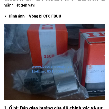
mãnh liệt đến vậy!
Hình ảnh – Vòng bi CF6 FBUU
1. Ổ bi: Bản giao hưởng của độ chính xác và sự