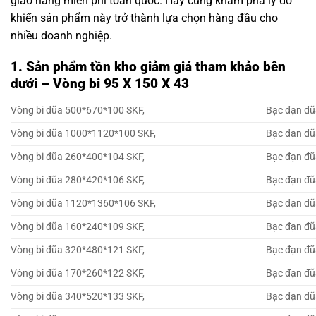
giao hàng miễn phí toàn quốc. Hãy cùng khám phá lý do
khiến sản phẩm này trở thành lựa chọn hàng đầu cho
nhiều doanh nghiệp.
1. Sản phẩm tồn kho giảm giá tham khảo bên
dưới – Vòng bi 95 X 150 X 43
Vòng bi đũa 500*670*100 SKF,
Bạc đạn đũ
Vòng bi đũa 1000*1120*100 SKF,
Bạc đạn đũ
Vòng bi đũa 260*400*104 SKF,
Bạc đạn đũ
Vòng bi đũa 280*420*106 SKF,
Bạc đạn đũ
Vòng bi đũa 1120*1360*106 SKF,
Bạc đạn đũ
Vòng bi đũa 160*240*109 SKF,
Bạc đạn đũ
Vòng bi đũa 320*480*121 SKF,
Bạc đạn đũ
Vòng bi đũa 170*260*122 SKF,
Bạc đạn đũ
Vòng bi đũa 340*520*133 SKF,
Bạc đạn đũ