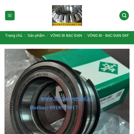
Bỏ
qua
nội
dung
Trang chủ
/
Sản phẩm
/
VÒNG BI BẠC ĐẠN
/
VÒNG BI - BẠC ĐẠN SKF