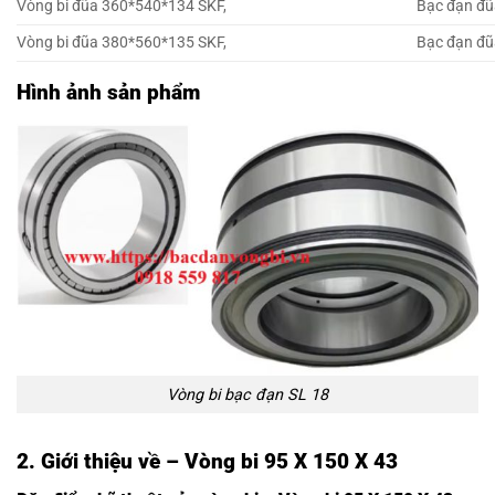
Vòng bi đũa 360*540*134 SKF,
Bạc đạn đũ
Vòng bi đũa 380*560*135 SKF,
Bạc đạn đũ
Hình ảnh sản phẩm
Vòng bi bạc đạn SL 18
2. Giới thiệu về – Vòng bi 95 X 150 X 43