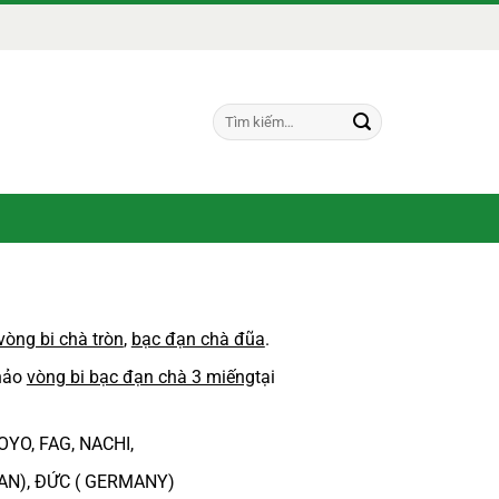
Tìm
kiếm:
vòng bi chà tròn
,
bạc đạn chà đũa
.
khảo
vòng bi bạc đạn chà 3 miếng
tại
OYO, FAG, NACHI,
PAN), ĐỨC ( GERMANY)