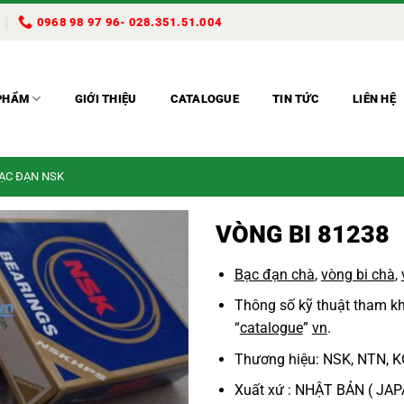
0968 98 97 96- 028.351.51.004
PHẨM
GIỚI THIỆU
CATALOGUE
TIN TỨC
LIÊN HỆ
BẠC ĐẠN NSK
VÒNG BI 81238
Bạc đạn chà
,
vòng bi chà
,
Thông số kỹ thuật tham 
“
catalogue
”
vn
.
Thương hiệu: NSK, NTN, K
Xuất xứ : NHẬT BẢN ( JA