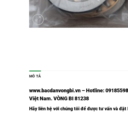
MÔ TẢ
www.bacdanvongbi.vn
–
Hotline: 09185598
Việt Nam
. VÒNG BI 81238
Hãy liên hệ với chúng tôi để được tư vấn và đặ
Ổ BI
Ổ BI
Ổ BI
Ổ BI
Ổ BI
GS81150
WS81150
K81136
GS81250
WS81250