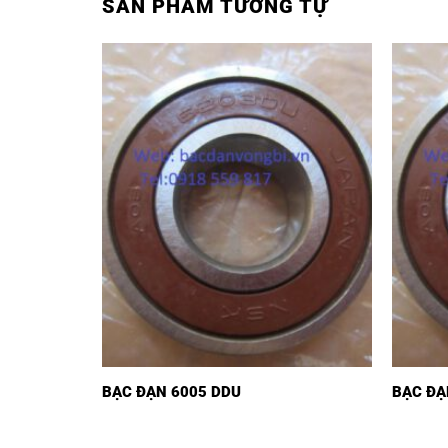
SẢN PHẨM TƯƠNG TỰ
BẠC ĐẠN 6005 DDU
BẠC ĐẠ