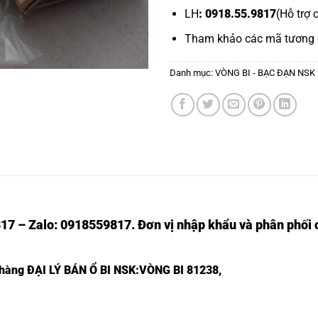
LH
: 0918.55.9817
(Hỗ trợ 
Tham khảo các mã tương
Danh mục:
VÒNG BI - BẠC ĐẠN NSK
17 – Zalo: 0918559817. Đơn vị nhập khẩu và phân phối c
t hàng
ĐẠI LÝ BÁN Ổ BI NSK
:VÒNG BI 81238,
Ổ BI
Ổ BI
Ổ BI
Ổ BI
Ổ BI
Ổ BI
Ổ B
K81250
GS81350
WS81350
K81350
81250M
81150M
81