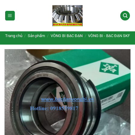
Bỏ
qua
nội
dung
Trang chủ
/
Sản phẩm
/
VÒNG BI BẠC ĐẠN
/
VÒNG BI - BẠC ĐẠN SKF