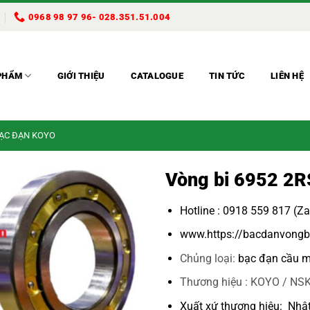
0968 98 97 96- 028.351.51.004
PHẨM
GIỚI THIỆU
CATALOGUE
TIN TỨC
LIÊN HỆ
BẠC ĐẠN KOYO
Vòng bi 6952 2R
Hotline : 0918 559 817 (Z
www.https://bacdanvongb
Chủng loại:
bạc đạn cầu m
Thương hiệu : KOYO / NSK
Xuất xứ thương hiệu: Nhậ