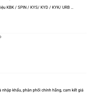
iệu KBK / SPIN / KYS/ KYD / KYK/ URB …
O
 nhập khẩu, phân phối chính hãng, cam kết giá