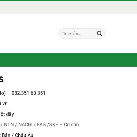
Tìm
kiếm:
S
alo) – 082.351 60 351
i.vn
ột dãy
/ NTN / NACHI / FAG /SKF – Có sẵn
t Bản / Châu Âu