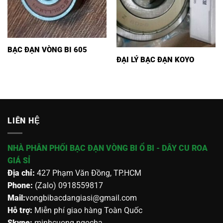
BẠC ĐẠN VÒNG BI 605
ĐẠI LÝ BẠC ĐẠN KOYO
LIÊN HỆ
NHÀ PHÂN PHỐI BẠC ĐẠN VÒNG BI Ổ BI - DÂY CU ROA
GIÁ SỈ
Địa chỉ:
427 Phạm Văn Đồng, TP.HCM
Phone:
(Zalo) 0918559817
Mail:
vongbibacdangiasi@gmail.com
Hỗ trợ:
Miễn phí giao hàng Toàn Quốc
Skype:
minhcuong.ngocha