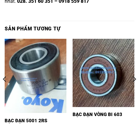
nhất.
028. 351 60 351 – 0918 559 817
SẢN PHẨM TƯƠNG TỰ
BẠC ĐẠN VÒNG BI 603
BẠC ĐẠN 5001 2RS