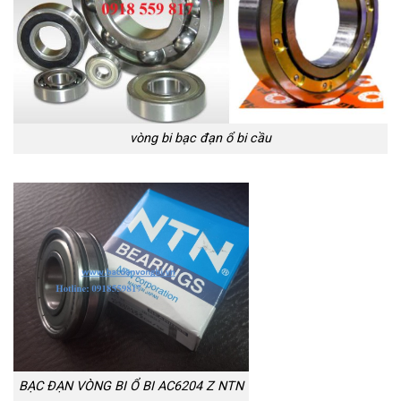
vòng bi bạc đạn ổ bi cầu
BẠC ĐẠN VÒNG BI Ổ BI AC6204 Z NTN