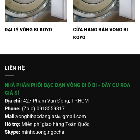
ĐẠI LÝ VÒNG BI KOYO
CỬA HÀNG BÁN VÒNG BI
KOYO
LIÊN HỆ
NHÀ PHÂN PHỐI BẠC ĐẠN VÒNG BI Ổ BI - DÂY CU ROA
GIÁ SỈ
Địa chỉ:
427 Phạm Văn Đồng, TP.HCM
Phone:
(Zalo) 0918559817
Mail:
vongbibacdangiasi@gmail.com
Hỗ trợ:
Miễn phí giao hàng Toàn Quốc
Skype:
minhcuong.ngocha