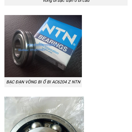
vòng bi bạc đạn ổ bi cầu
BẠC ĐẠN VÒNG BI Ổ BI AC6204 Z NTN