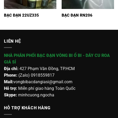
BẠC ĐẠN 22UZ335
BẠC ĐẠN RN206
LIÊN HỆ
NHÀ PHÂN PHỐI BẠC ĐẠN VÒNG BI Ổ BI - DÂY CU ROA
GIÁ SỈ
Địa chỉ:
427 Phạm Văn Đồng, TP.HCM
Phone:
(Zalo) 0918559817
Mail:
vongbibacdangiasi@gmail.com
Hỗ trợ:
Miễn phí giao hàng Toàn Quốc
Skype:
minhcuong.ngocha
HỖ TRỢ KHÁCH HÀNG