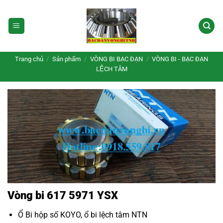
Bỏ
qua
nội
dung
Trang chủ
/
Sản phẩm
/
VÒNG BI BẠC ĐẠN
/
VÒNG BI - BẠC ĐẠN
LỆCH TÂM
Vòng bi 617 5971 YSX
Ổ Bi hộp số KOYO
,
ổ bi lệch tâm NTN