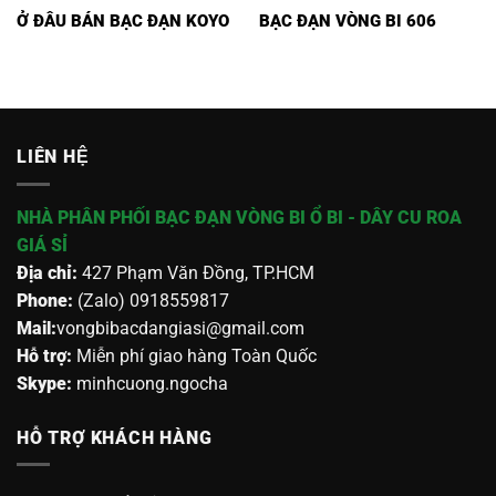
Ở ĐÂU BÁN BẠC ĐẠN KOYO
BẠC ĐẠN VÒNG BI 606
LIÊN HỆ
NHÀ PHÂN PHỐI BẠC ĐẠN VÒNG BI Ổ BI - DÂY CU ROA
GIÁ SỈ
Địa chỉ:
427 Phạm Văn Đồng, TP.HCM
Phone:
(Zalo) 0918559817
Mail:
vongbibacdangiasi@gmail.com
Hỗ trợ:
Miễn phí giao hàng Toàn Quốc
Skype:
minhcuong.ngocha
HỖ TRỢ KHÁCH HÀNG