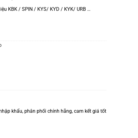
iệu KBK / SPIN / KYS/ KYD / KYK/ URB …
O
hập khẩu, phân phối chính hãng, cam kết giá tốt