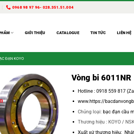
0968 98 97 96- 028.351.51.004
PHẨM
GIỚI THIỆU
CATALOGUE
TIN TỨC
LIÊN HỆ
BẠC ĐẠN KOYO
Vòng bi 6011NR
Hotline : 0918 559 817 (Z
www.https://bacdanvongb
Chủng loại:
bạc đạn cầu m
Thương hiệu : KOYO / NSK
Xuất xứ thương hiệu: Nhậ