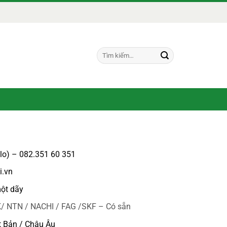
Tìm
kiếm:
alo) – 082.351 60 351
i.vn
ột dãy
/ NTN / NACHI / FAG /SKF – Có sẵn
t Bản / Châu Âu