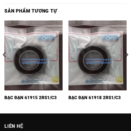
SẢN PHẨM TƯƠNG TỰ
BẠC ĐẠN 61915 2RS1/C3
BẠC ĐẠN 61918 2RS1/C3
LIÊN HỆ