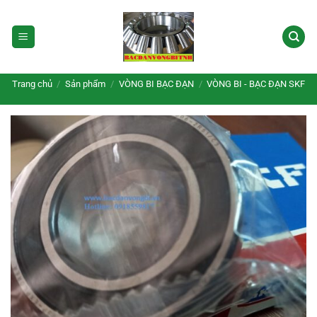
Bỏ
qua
nội
dung
Trang chủ
/
Sản phẩm
/
VÒNG BI BẠC ĐẠN
/
VÒNG BI - BẠC ĐẠN SKF