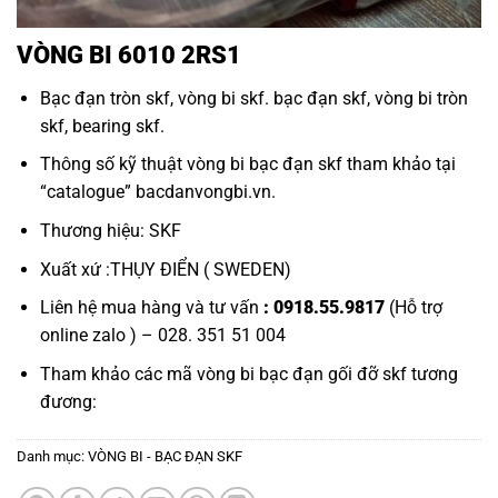
VÒNG BI 6010 2RS1
Bạc đạn tròn skf
,
vòng bi skf
.
bạc đạn skf
,
vòng bi tròn
skf, bearing skf.
Thông số kỹ thuật
vòng bi bạc đạn skf
tham khảo tại
“
catalogue
”
bacdanvongbi.vn
.
Thương hiệu: SKF
Xuất xứ :THỤY ĐIỂN ( SWEDEN)
Liên hệ mua hàng và tư vấn
: 0918.55.9817
(Hỗ trợ
online zalo ) – 028. 351 51 004
Tham khảo các mã
vòng bi bạc đạn gối đỡ skf
tương
đương:
Danh mục:
VÒNG BI - BẠC ĐẠN SKF