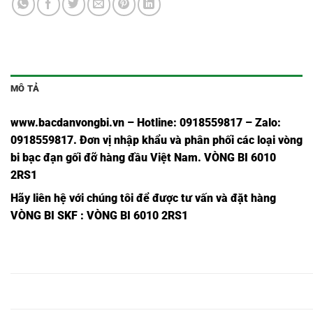
MÔ TẢ
www.bacdanvongbi.vn
–
Hotline: 0918559817 – Zalo:
0918559817. Đơn vị nhập khẩu và phân phối các loại vòng
bi bạc đạn gối đỡ hàng đầu Việt Nam
. VÒNG BI 6010
2RS1
Hãy liên hệ với chúng tôi để được tư vấn và đặt hàng
VÒNG BI SKF
: VÒNG BI 6010 2RS1
61920
61920
61920
61920
6192
61920,
61920C3,
2Z/C3,
2RS1/C3,
2RSH/C3,
2Z,
2RS1,
61921
61921
61921
61921
6192
61921,
61921C3,
2Z/C3,
2RS1/C3,
2RSH/C3,
2Z,
2RS1,