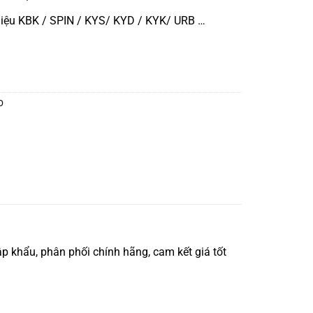
iệu KBK / SPIN / KYS/ KYD / KYK/ URB …
O
 khẩu, phân phối chính hãng, cam kết giá tốt