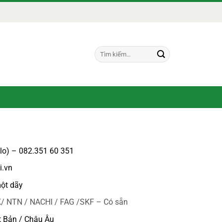
Tìm
kiếm:
alo) – 082.351 60 351
i.vn
ột dãy
/ NTN / NACHI / FAG /SKF – Có sẵn
t Bản / Châu Âu