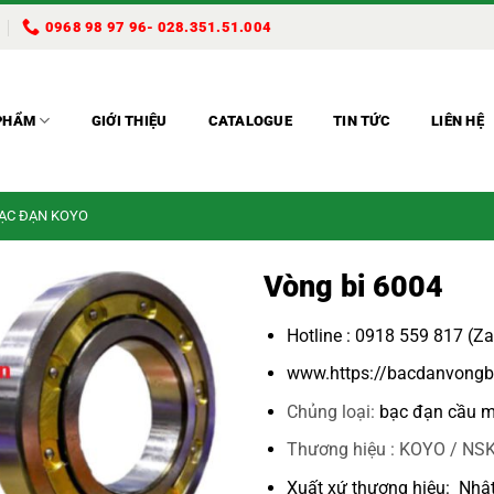
0968 98 97 96- 028.351.51.004
PHẨM
GIỚI THIỆU
CATALOGUE
TIN TỨC
LIÊN HỆ
BẠC ĐẠN KOYO
Vòng bi 6004
Hotline : 0918 559 817 (Z
www.https://bacdanvongb
Chủng loại:
bạc đạn cầu m
Thương hiệu : KOYO / NSK
Xuất xứ thương hiệu: Nhậ