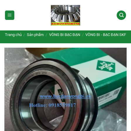
Bỏ
qua
nội
dung
Trang chủ
/
Sản phẩm
/
VÒNG BI BẠC ĐẠN
/
VÒNG BI - BẠC ĐẠN SKF