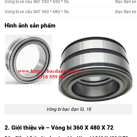
Vòng bi xe cẩu SKF 530 * 650 * 56,
Bạc đạn xe 
Vòng bi xe cẩu SKF 560 * 680 * 56,
Bạc đạn xe 
Hình ảnh sản phẩm
Vòng bi bạc đạn SL 18
2. Giới thiệu về – Vòng bi 360 X 480 X 72