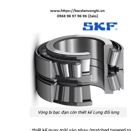
Vòng bi bạc đạn côn thiết kế Lưng đối lưng
: thiết kế quay mặt vào nhau (matched tapered rol