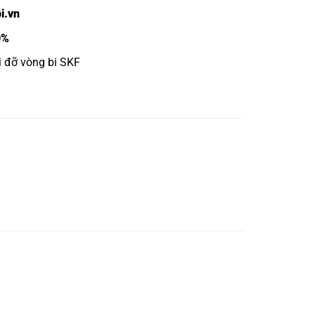
i.vn
0%
ối đỡ vòng bi SKF