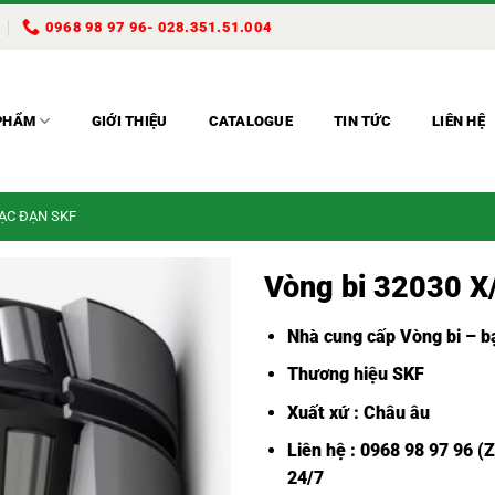
0968 98 97 96- 028.351.51.004
PHẨM
GIỚI THIỆU
CATALOGUE
TIN TỨC
LIÊN HỆ
BẠC ĐẠN SKF
Vòng bi 32030 
Nhà cung cấp Vòng bi – bạ
Thương hiệu SKF
Xuất xứ : Châu âu
Liên hệ : 0968 98 97 96 (
24/7