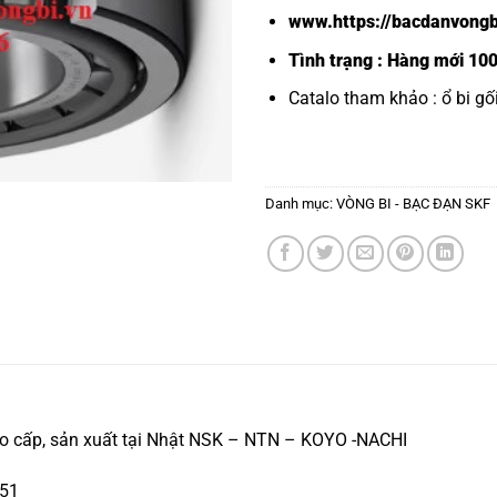
www.https://bacdanvongb
Tình trạng : Hàng mới 10
Catalo tham khảo :
ổ bi g
Danh mục:
VÒNG BI - BẠC ĐẠN SKF
o cấp, sản xuất tại Nhật NSK – NTN – KOYO -NACHI
351