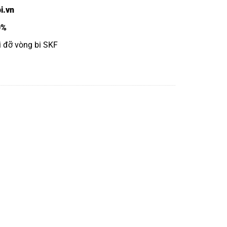
i.vn
0%
ối đỡ vòng bi SKF