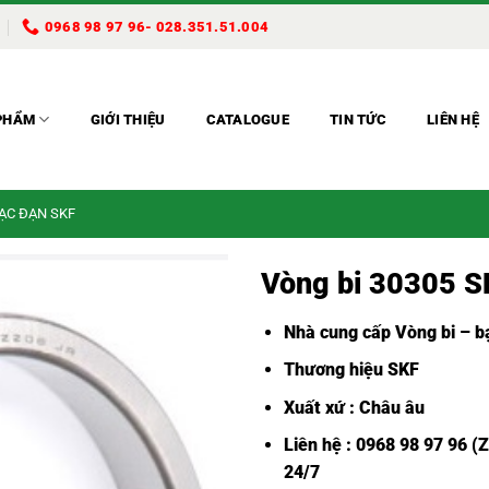
0968 98 97 96- 028.351.51.004
PHẨM
GIỚI THIỆU
CATALOGUE
TIN TỨC
LIÊN HỆ
BẠC ĐẠN SKF
Vòng bi 30305 S
Nhà cung cấp Vòng bi – bạ
Thương hiệu SKF
Xuất xứ : Châu âu
Liên hệ : 0968 98 97 96 (
24/7